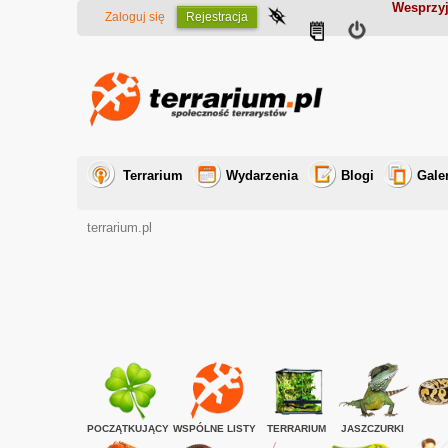
Wesprzyj
Zaloguj się
Rejestracja
Terrarium
Wydarzenia
Blogi
Gale
terrarium.pl
POCZĄTKUJĄCY
WSPÓLNE LISTY
TERRARIUM
JASZCZURKI