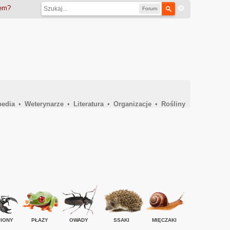
iem?
Forum
pedia
•
Weterynarze
•
Literatura
•
Organizacje
•
Rośliny
IONY
PŁAZY
OWADY
SSAKI
MIĘCZAKI