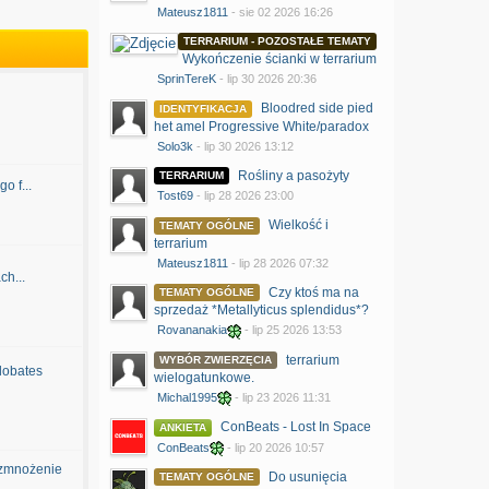
Mateusz1811
- sie 02 2026 16:26
TERRARIUM - POZOSTAŁE TEMATY
Wykończenie ścianki w terrarium
SprinTereK
- lip 30 2026 20:36
Bloodred side pied
IDENTYFIKACJA
het amel Progressive White/paradox
Solo3k
- lip 30 2026 13:12
Rośliny a pasożyty
TERRARIUM
o f...
Tost69
- lip 28 2026 23:00
Wielkość i
TEMATY OGÓLNE
terrarium
Mateusz1811
- lip 28 2026 07:32
ch...
Czy ktoś ma na
TEMATY OGÓLNE
sprzedaż *Metallyticus splendidus*?
Rovananakia
- lip 25 2026 13:53
terrarium
WYBÓR ZWIERZĘCIA
lobates
wielogatunkowe.
Michal1995
- lip 23 2026 11:31
ConBeats - Lost In Space
ANKIETA
ConBeats
- lip 20 2026 10:57
zmnożenie
Do usunięcia
TEMATY OGÓLNE