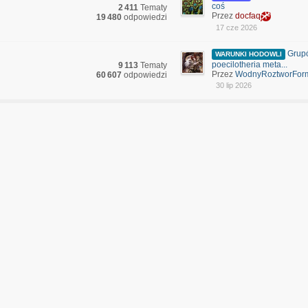
coś
2 411
Tematy
Przez
docfaq
19 480
odpowiedzi
17 cze 2026
Grup
WARUNKI HODOWLI
poecilotheria meta...
9 113
Tematy
Przez
WodnyRoztworFor
60 607
odpowiedzi
30 lip 2026