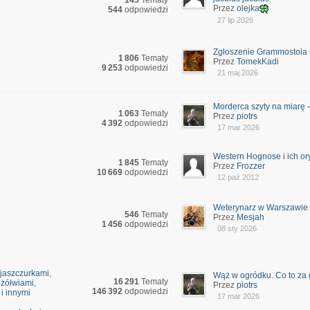
145
Tematy
Przez
olejka
544
odpowiedzi
27 lip 2026
Zgłoszenie Grammostola
1 806
Tematy
Przez
TomekKadi
9 253
odpowiedzi
21 maj 2026
Morderca szyty na miarę - 
1 063
Tematy
Przez
piotrs
4 392
odpowiedzi
17 mar 2026
Western Hognose i ich ory
1 845
Tematy
Przez
Frozzer
10 669
odpowiedzi
12 paź 2012
Weterynarz w Warszawie
546
Tematy
Przez
Mesjah
1 456
odpowiedzi
08 sty 2026
z jaszczurkami
,
Wąż w ogródku. Co to za g
16 291
Tematy
z żółwiami
,
Przez
piotrs
146 392
odpowiedzi
 i innymi
17 mar 2026