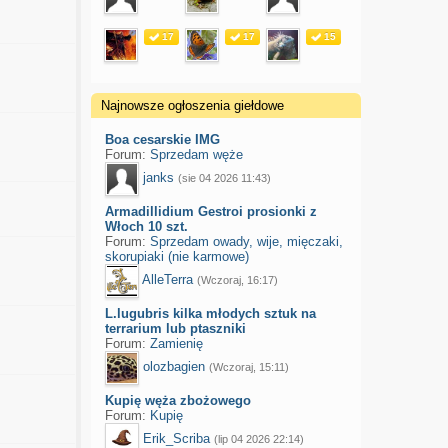
17
17
15
Najnowsze ogłoszenia giełdowe
Boa cesarskie IMG
Forum:
Sprzedam węże
janks
(sie 04 2026 11:43)
Armadillidium Gestroi prosionki z
Włoch 10 szt.
Forum:
Sprzedam owady, wije, mięczaki,
skorupiaki (nie karmowe)
AlleTerra
(Wczoraj, 16:17)
L.lugubris kilka młodych sztuk na
terrarium lub ptaszniki
Forum:
Zamienię
olozbagien
(Wczoraj, 15:11)
Kupię węża zbożowego
Forum:
Kupię
Erik_Scriba
(lip 04 2026 22:14)