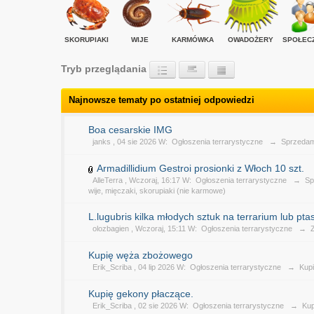
SKORUPIAKI
WIJE
KARMÓWKA
OWADOŻERY
SPOŁEC
Tryb przeglądania
Najnowsze tematy po ostatniej odpowiedzi
Boa cesarskie IMG
janks
, 04 sie 2026 W:
Ogłoszenia terrarystyczne
→
Sprzeda
Armadillidium Gestroi prosionki z Włoch 10 szt.
AlleTerra
, Wczoraj, 16:17 W:
Ogłoszenia terrarystyczne
→
Sp
wije, mięczaki, skorupiaki (nie karmowe)
L.lugubris kilka młodych sztuk na terrarium lub ptas
olozbagien
, Wczoraj, 15:11 W:
Ogłoszenia terrarystyczne
→
Kupię węża zbożowego
Erik_Scriba
, 04 lip 2026 W:
Ogłoszenia terrarystyczne
→
Kup
Kupię gekony płaczące.
Erik_Scriba
, 02 sie 2026 W:
Ogłoszenia terrarystyczne
→
Kup