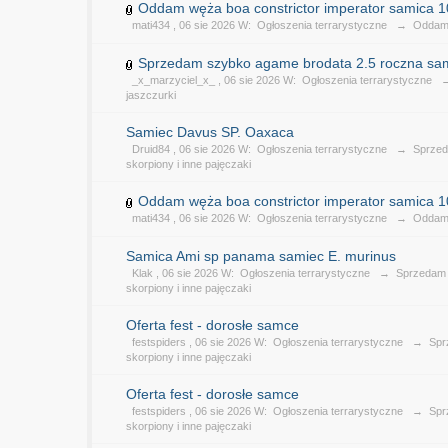
Oddam węża boa constrictor imperator samica 10
mati434
, 06 sie 2026 W:
Ogłoszenia terrarystyczne
→
Odda
Sprzedam szybko agame brodata 2.5 roczna sa
_x_marzyciel_x_
, 06 sie 2026 W:
Ogłoszenia terrarystyczne
jaszczurki
Samiec Davus SP. Oaxaca
Druid84
, 06 sie 2026 W:
Ogłoszenia terrarystyczne
→
Sprzed
skorpiony i inne pajęczaki
Oddam węża boa constrictor imperator samica 10
mati434
, 06 sie 2026 W:
Ogłoszenia terrarystyczne
→
Odda
Samica Ami sp panama samiec E. murinus
Klak
, 06 sie 2026 W:
Ogłoszenia terrarystyczne
→
Sprzedam 
skorpiony i inne pajęczaki
Oferta fest - dorosłe samce
festspiders
, 06 sie 2026 W:
Ogłoszenia terrarystyczne
→
Spr
skorpiony i inne pajęczaki
Oferta fest - dorosłe samce
festspiders
, 06 sie 2026 W:
Ogłoszenia terrarystyczne
→
Spr
skorpiony i inne pajęczaki