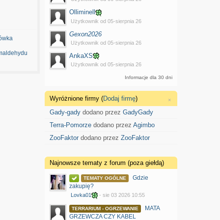
Olliminell
Użytkownik od 05-sierpnia 26
Gexon2026
ówka
Użytkownik od 05-sierpnia 26
maldehydu
AnkaXS
Użytkownik od 05-sierpnia 26
Informacje dla 30 dni
Wyróżnione firmy (
Dodaj firmę
)
×
Gady-gady
dodano przez
GadyGady
Terra-Pomorze
dodano przez
Agimbo
ZooFaktor
dodano przez
ZooFaktor
Najnowsze tematy z forum (poza giełdą)
Gdzie
TEMATY OGÓLNE
zakupię?
Lovka01
- sie 03 2026 10:55
MATA
TERRARIUM - OGRZEWANIE
GRZEWCZA CZY KABEL