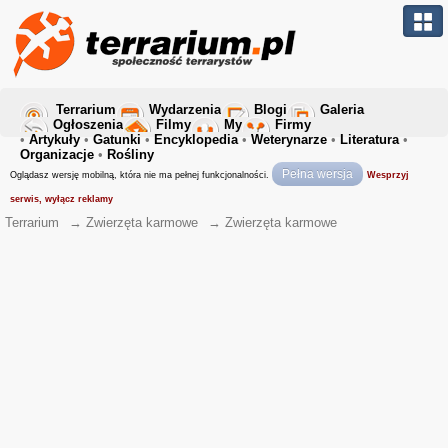
Terrarium
Wydarzenia
Blogi
Galeria
Ogłoszenia
Filmy
My
Firmy
•
Artykuły
•
Gatunki
•
Encyklopedia
•
Weterynarze
•
Literatura
•
Organizacje
•
Rośliny
Pełna wersja
Oglądasz wersję mobilną, która nie ma pełnej funkcjonalności.
Wesprzyj
serwis, wyłącz reklamy
Terrarium
→
Zwierzęta karmowe
→
Zwierzęta karmowe