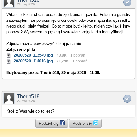
20 maj 2026
Witam - dzisiaj chcąc podać do zjedzenia mącznika Felsumie grandis
zauważyłem, że po ściśnięciu końcówki odwłoka mącznika wyszedł z
niego długi, biały frędzel. Co to może być - jelito, nicień czy jakiś inny
pasożyt? Wyrwałem to pęsetą i wstawiam zdjęcia dla identyfikacji:
Zdjęcia można powiększyć klikając na nie:
Załączone pliki
20260520_113549.jpg
43,8K
1 pobrań
20260520_114016.jpg
71,79K
1 pobrań
Edytowany przez Thorin518, 20 maja 2026 - 11:38.
Thorin518
23 maj 2026
Ktoś z Was wie co to jest?
Podziel się
Podziel się