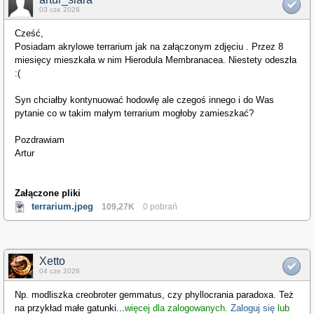
03 cze 2026
Cześć,
Posiadam akrylowe terrarium jak na załączonym zdjęciu . Przez 8
miesięcy mieszkała w nim Hierodula Membranacea. Niestety odeszła
:(
Syn chciałby kontynuować hodowlę ale czegoś innego i do Was
pytanie co w takim małym terrarium mogłoby zamieszkać?
Pozdrawiam
Artur
Załączone pliki
terrarium.jpeg
109,27K
0 pobrań
Xetto
04 cze 2026
Np. modliszka creobroter gemmatus, czy phyllocrania paradoxa. Też
na przykład małe gatunki
...
więcej dla zalogowanych.
Zaloguj się
lub