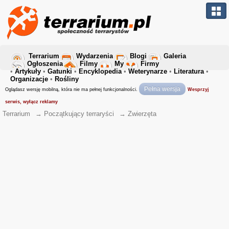
Terrarium
Wydarzenia
Blogi
Galeria
Ogłoszenia
Filmy
My
Firmy
•
Artykuły
•
Gatunki
•
Encyklopedia
•
Weterynarze
•
Literatura
•
Organizacje
•
Rośliny
Pełna wersja
Oglądasz wersję mobilną, która nie ma pełnej funkcjonalności.
Wesprzyj
serwis, wyłącz reklamy
Terrarium
→
Początkujący terraryści
→
Zwierzęta