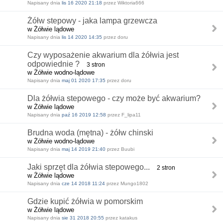
Napisany dnia
lis 16 2020 21:18
przez Wiktoria666
Żółw stepowy - jaka lampa grzewcza
w Żółwie lądowe
Napisany dnia
lis 14 2020 14:35
przez doru
Czy wyposażenie akwarium dla żółwia jest
odpowiednie ?
3 stron
w Żółwie wodno-lądowe
Napisany dnia
maj 01 2020 17:35
przez doru
Dla żółwia stepowego - czy może być akwarium?
w Żółwie lądowe
Napisany dnia
paź 16 2019 12:58
przez F_lipa11
Brudna woda (mętna) - żółw chinski
w Żółwie wodno-lądowe
Napisany dnia
maj 14 2019 21:40
przez Buubi
Jaki sprzęt dla żółwia stepowego...
2 stron
w Żółwie lądowe
Napisany dnia
cze 14 2018 11:24
przez Mungo1802
Gdzie kupić żółwia w pomorskim
w Żółwie lądowe
Napisany dnia
sie 31 2018 20:55
przez katakus