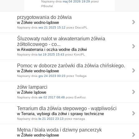
Napisany dnia
maj 04 2026 19:29
przez
PBoufal
przygotowania do żółwia
w Żółwie wodno-lądowe
Napisany dnia
wrz 21 2025 15:12
przez DracoPL
Śluzowaty nalot w akwaterrarium żółwia
żółtolicowego - co...
w Akwaterraria i oczka wodne dla żółwi
Napisany dnia
lut 19 2025 15:43
przez KorciPL
Pomoc w doborze żarówki dla żółwia chińskiego.
w Żółwie wodno-lądowe
Napisany dnia
gru 24 2023 00:23
przez Trollaga
żółw lamparci
w Żółwie lądowe
Napisany dnia
sie 02 2017 08:48
przez EveKoz
Terrarium dla żółwia stepowego - wątpliwości
w Terraria, wybiegi dla żółwi i sprawy techniczne
Napisany dnia
lis 21 2022 23:13
przez managa
Mętna / biała woda i dziwny pancerzyk
w Żółwie wodno-lądowe