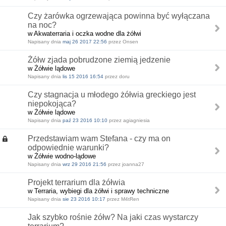
Czy żarówka ogrzewająca powinna być wyłączana
na noc?
w Akwaterraria i oczka wodne dla żółwi
Napisany dnia
maj 26 2017 22:56
przez Onsen
Żółw zjada pobrudzone ziemią jedzenie
w Żółwie lądowe
Napisany dnia
lis 15 2016 16:54
przez doru
Czy stagnacja u młodego żółwia greckiego jest
niepokojąca?
w Żółwie lądowe
Napisany dnia
paź 23 2016 10:10
przez agiagniesia
Przedstawiam wam Stefana - czy ma on
odpowiednie warunki?
w Żółwie wodno-lądowe
Napisany dnia
wrz 29 2016 21:56
przez joanna27
Projekt terrarium dla żółwia
w Terraria, wybiegi dla żółwi i sprawy techniczne
Napisany dnia
sie 23 2016 10:17
przez M4tRen
Jak szybko rośnie żółw? Na jaki czas wystarczy