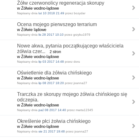
Żółw czerwonolicy regeneracja skorupy
w Żółwie wodno-lądowe
Napisany dnia
lut 10 2018 21:49
przez bozydar
Ocena mojego pierwszego terrarium
w Żółwie lądowe
Napisany dnia
lis 28 2017 10:10
przez grzybu1979
Nowe akwa, pytania początkującego właściciela
żółwia czer...
2 stron
w Żółwie wodno-lądowe
Napisany dnia
lip 03 2017 14:48
przez doru
Oświetlenie dla żółwia chińskiego
w Żółwie wodno-lądowe
Napisany dnia
lip 08 2017 18:20
przez joanna27
Trarczka ze skorupy mojego żółwia chińskiego się
odczepia.
w Żółwie wodno-lądowe
Napisany dnia
paź 08 2017 14:40
przez marta12345
Określenie płci żołwia chińskiego
w Żółwie wodno-lądowe
Napisany dnia
sie 21 2017 19:48
przez joanna27