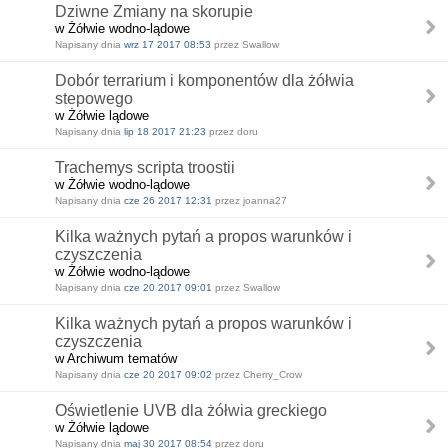
Dziwne Zmiany na skorupie
w Żółwie wodno-lądowe
Napisany dnia
wrz 17 2017 08:53
przez Swallow
Dobór terrarium i komponentów dla żółwia
stepowego
w Żółwie lądowe
Napisany dnia
lip 18 2017 21:23
przez doru
Trachemys scripta troostii
w Żółwie wodno-lądowe
Napisany dnia
cze 26 2017 12:31
przez joanna27
Kilka ważnych pytań a propos warunków i
czyszczenia
w Żółwie wodno-lądowe
Napisany dnia
cze 20 2017 09:01
przez Swallow
Kilka ważnych pytań a propos warunków i
czyszczenia
w Archiwum tematów
Napisany dnia
cze 20 2017 09:02
przez Cherry_Crow
Oświetlenie UVB dla żółwia greckiego
w Żółwie lądowe
Napisany dnia
maj 30 2017 08:54
przez doru