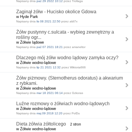
Napisany dnia
paź 29 2022 10:12
przez Trollaga
Zaginął żółw - Hucisko okolice Gdowa
w Hyde Park
Napisany dnia
lis 08 2021 22:50
przez aldi7x
Żółw pustynny c.sulcata - wybieg zewnętrzny a
rośliny ogr...
w Żółwie lądowe
Napisany dnia
paź 07 2021 18:21
przez anianeltor
Dlaczego mój żółw wodno lądowy zamyka oczy?
w Żółwie wodno-lądowe
Napisany dnia
lip 21 2021 12:32
przez Wiktoria666
Żółw piżmowy. (Sternotherus odoratus) a akwarium
z rybkami.
w Żółwie wodno-lądowe
Napisany dnia
mar 18 2021 06:14
przez Gzkoras
Luźne rozmowy o żółwiach wodno-lądowych
w Żółwie wodno-lądowe
Napisany dnia
maj 09 2018 12:20
przez PolDu
Dieta żółwia żółtolicego
2 stron
w Żółwie wodno-lądowe