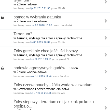
terrarium?
w Żółwie lądowe
Napisany dnia
lip 21 2016 11:36
przez MikeB
pomoc w wybraniu gatunku
w Żółwie wodno-lądowe
Napisany dnia
cze 26 2016 10:20
przez chomikolak
Terrarium?
w Terraria, wybiegi dla żółwi i sprawy techniczne
Napisany dnia
lis 08 2015 16:32
przez Rzufik
Żółw grecki nie chce jeść liści brzozy
w Terraria, wybiegi dla żółwi i sprawy techniczne
Napisany dnia
kwi 30 2016 19:51
przez yowah76
hodowla agresywnych gadów
3 stron
w Żółwie wodno-lądowe
Napisany dnia
mar 19 2016 00:42
przez Yahilles
Żółw czerwonouchy - żółta woda w akwarium
w Akwaterraria i oczka wodne dla żółwi
Napisany dnia
lut 07 2016 20:03
przez telwor
Żółw stepowy - terrarium co i jak krok po kroku
prośba o...