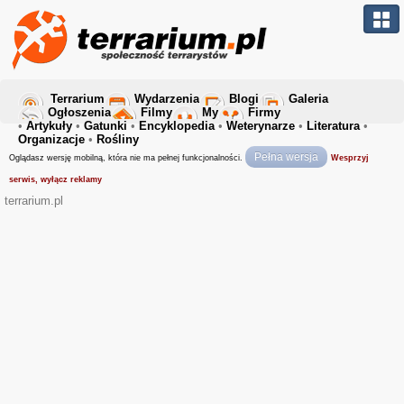
Terrarium
Wydarzenia
Blogi
Galeria
Ogłoszenia
Filmy
My
Firmy
•
Artykuły
•
Gatunki
•
Encyklopedia
•
Weterynarze
•
Literatura
•
Organizacje
•
Rośliny
Pełna wersja
Oglądasz wersję mobilną, która nie ma pełnej funkcjonalności.
Wesprzyj
serwis, wyłącz reklamy
terrarium.pl