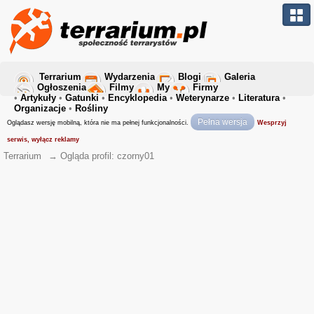
Terrarium
Wydarzenia
Blogi
Galeria
Ogłoszenia
Filmy
My
Firmy
•
Artykuły
•
Gatunki
•
Encyklopedia
•
Weterynarze
•
Literatura
•
Organizacje
•
Rośliny
Pełna wersja
Oglądasz wersję mobilną, która nie ma pełnej funkcjonalności.
Wesprzyj
serwis, wyłącz reklamy
Terrarium
→
Ogląda profil: czorny01