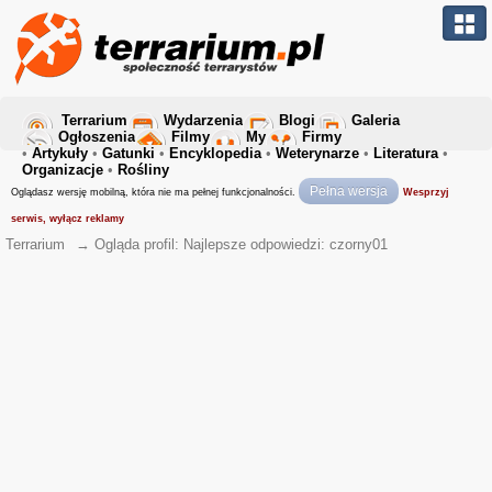
Terrarium
Wydarzenia
Blogi
Galeria
Ogłoszenia
Filmy
My
Firmy
•
Artykuły
•
Gatunki
•
Encyklopedia
•
Weterynarze
•
Literatura
•
Organizacje
•
Rośliny
Pełna wersja
Oglądasz wersję mobilną, która nie ma pełnej funkcjonalności.
Wesprzyj
serwis, wyłącz reklamy
Terrarium
→
Ogląda profil: Najlepsze odpowiedzi: czorny01