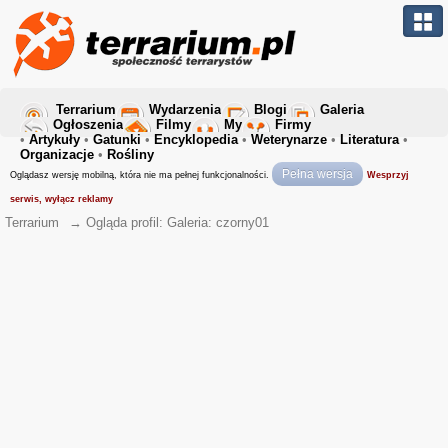
Terrarium
Wydarzenia
Blogi
Galeria
Ogłoszenia
Filmy
My
Firmy
•
Artykuły
•
Gatunki
•
Encyklopedia
•
Weterynarze
•
Literatura
•
Organizacje
•
Rośliny
Pełna wersja
Oglądasz wersję mobilną, która nie ma pełnej funkcjonalności.
Wesprzyj
serwis, wyłącz reklamy
Terrarium
→
Ogląda profil: Galeria: czorny01