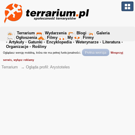
Terrarium
Wydarzenia
Blogi
Galeria
Ogłoszenia
Filmy
My
Firmy
•
Artykuły
•
Gatunki
•
Encyklopedia
•
Weterynarze
•
Literatura
•
Organizacje
•
Rośliny
Pełna wersja
Oglądasz wersję mobilną, która nie ma pełnej funkcjonalności.
Wesprzyj
serwis, wyłącz reklamy
Terrarium
→
Ogląda profil: Arystoteles