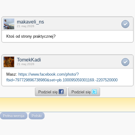
makaveli_ns
21 maj 2026
Ktoś od strony praktycznej?
TomekKadi
21 maj 2026
Masz:
https://www.facebook.com/photo/?
fbid=797729896738980&set=pb.100095059301169.-2207520000
Podziel się
Podziel się
Pełna wersja
Polski