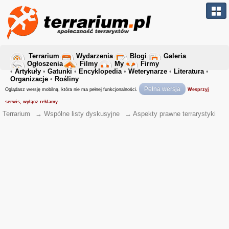
Terrarium
Wydarzenia
Blogi
Galeria
Ogłoszenia
Filmy
My
Firmy
•
Artykuły
•
Gatunki
•
Encyklopedia
•
Weterynarze
•
Literatura
•
Organizacje
•
Rośliny
Pełna wersja
Oglądasz wersję mobilną, która nie ma pełnej funkcjonalności.
Wesprzyj
serwis, wyłącz reklamy
Terrarium
→
Wspólne listy dyskusyjne
→
Aspekty prawne terrarystyki