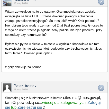
17 maj 2026
Witam ze względu na to ze gatunek Grammostola rosea zostala
wciągnięta na liste CITES trzeba dokonac jakiegos zgłoszenia
zakupu przedkonwencyjnego? Ma ktoś jakiś wzór? Krok po kroku?
Nie robilem tego nigdy a ze mam od 2 lat 9szt podrostków G rosea to
z tego co wiem trzeba ja zglosic zeby pozniej nie bylo problemu przy
sprzedaży czy rozmnożeniu?
Byłem sie pytac u siebie w miescie w wydziale środowiska ale tam
oczywiscie nic nie wiedzą, ktoś podpowie czy trzeba wypelnic jakies
formularze? Dokonać jakis opłat?
z gory dziekuje za pomoc
Peter_frostax
18 maj 2026
cites-ma@mos.gov.pl,
Skontaktuj się z Ministerstwem Klimatu:
tam Ci powiedzą co
...
więcej dla zalogowanych.
Zaloguj
się
lub
Zarejestruj się
:)