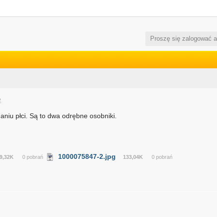
Proszę się zalogować 
2
niu płci. Są to dwa odrębne osobniki.
1000075847-2.jpg
9,32K
0 pobrań
133,04K
0 pobrań