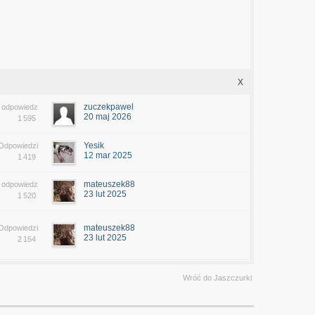
x
zuczekpawel
 odpowiedz
20 maj 2026
1 595
Yesik
Odpowiedzi
12 mar 2025
1 419
mateuszek88
 odpowiedz
23 lut 2025
1 520
mateuszek88
Odpowiedzi
23 lut 2025
2 154
Wróć do Jaszczurki