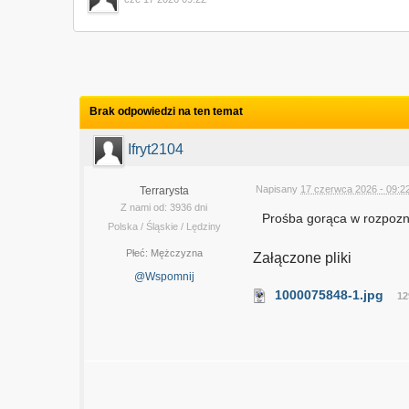
Brak odpowiedzi na ten temat
Ifryt2104
Napisany
17 czerwca 2026 - 09:2
Terrarysta
Z nami od: 3936 dni
Prośba gorąca w rozpozna
Polska / Śląskie / Lędziny
Płeć:
Mężczyzna
Załączone pliki
@Wspomnij
1000075848-1.jpg
12