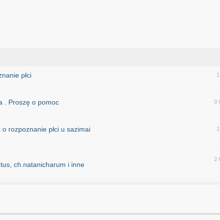
nanie płci
1
a . Proszę o pomoc
0 
 o rozpoznanie płci u sazimai
1
2 
ntus, ch.natanicharum i inne