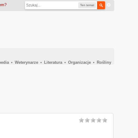
iem?
Ten temat
pedia
•
Weterynarze
•
Literatura
•
Organizacje
•
Rośliny