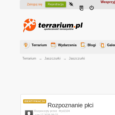
Wesprzyj
Zaloguj się
Rejestracja
Terrarium
Wydarzenia
Blogi
Gale
Terrarium
→
Jaszczurki
→
Jaszczurki
IDENTYFIKACJA
Rozpoznanie płci
Rozpoczęty przez
Ifryt2104
cze 17 2026 09:22