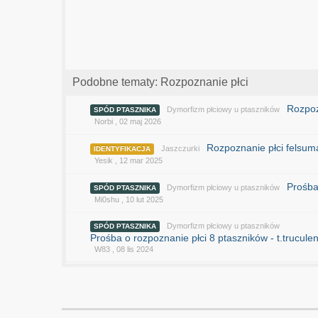
Podobne tematy: Rozpoznanie płci
Rozpoz
Dymorfizm płciowy u ptaszników
SPÓD PTASZNIKA
Norbi
,
02 maj 2026
Rozpoznanie płci felsum
Jaszczurki
IDENTYFIKACJA
Yesik
,
12 mar 2025
Prośba
Dymorfizm płciowy u ptaszników
SPÓD PTASZNIKA
Mi0shu
,
10 lut 2025
Dymorfizm płciowy u ptaszników
SPÓD PTASZNIKA
Prośba o rozpoznanie płci 8 ptaszników - t.trucule
W83
,
08 lis 2024