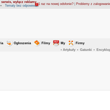
 serwis, wyłącz reklamy
1 raz na nowej odsłonie?
|
Problemy z zalogowan
7
Tematy bez odpowiedzi
917
ria
Ogłoszenia
Filmy
My
Firmy
•
Artykuły
•
Gatunki
•
Encyklo