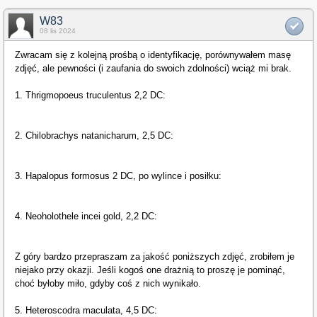
W83
08 lis 2024
Zwracam się z kolejną prośbą o identyfikację, porównywałem masę
zdjęć, ale pewności (i zaufania do swoich zdolności) wciąż mi brak.
1. Thrigmopoeus truculentus 2,2 DC:
2. Chilobrachys natanicharum, 2,5 DC:
3. Hapalopus formosus 2 DC, po wylince i posiłku:
4. Neoholothele incei gold, 2,2 DC:
Z góry bardzo przepraszam za jakość poniższych zdjęć, zrobiłem je
niejako przy okazji. Jeśli kogoś one drażnią to proszę je pominąć,
choć byłoby miło, gdyby coś z nich wynikało.
5. Heteroscodra maculata, 4,5 DC: