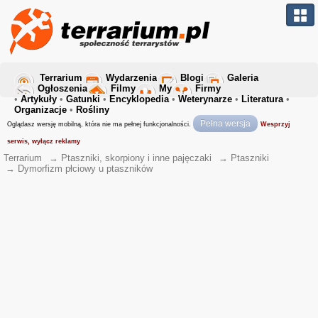
Terrarium
Wydarzenia
Blogi
Galeria
Ogłoszenia
Filmy
My
Firmy
•
Artykuły
•
Gatunki
•
Encyklopedia
•
Weterynarze
•
Literatura
•
Organizacje
•
Rośliny
Pełna wersja
Oglądasz wersję mobilną, która nie ma pełnej funkcjonalności.
Wesprzyj
serwis, wyłącz reklamy
Terrarium
→
Ptaszniki, skorpiony i inne pajęczaki
→
Ptaszniki
→
Dymorfizm płciowy u ptaszników