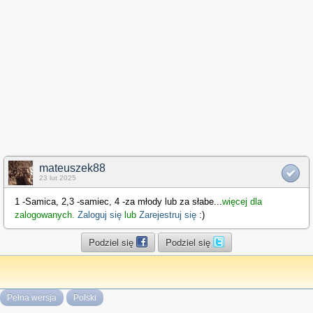
mateuszek88
23 lut 2025
1 -Samica, 2,3 -samiec, 4 -za młody lub za słabe
...
więcej dla
zalogowanych.
Zaloguj się
lub
Zarejestruj się
:)
Podziel się
Podziel się
Pełna wersja
Polski