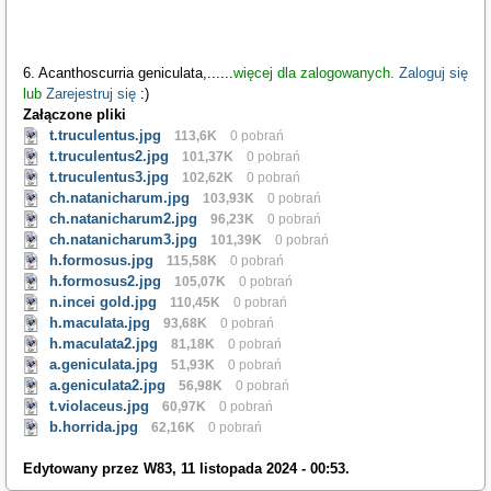
6. Acanthoscurria geniculata,
...
...
więcej dla zalogowanych.
Zaloguj się
lub
Zarejestruj się
:)
Załączone pliki
t.truculentus.jpg
113,6K
0 pobrań
t.truculentus2.jpg
101,37K
0 pobrań
t.truculentus3.jpg
102,62K
0 pobrań
ch.natanicharum.jpg
103,93K
0 pobrań
ch.natanicharum2.jpg
96,23K
0 pobrań
ch.natanicharum3.jpg
101,39K
0 pobrań
h.formosus.jpg
115,58K
0 pobrań
h.formosus2.jpg
105,07K
0 pobrań
n.incei gold.jpg
110,45K
0 pobrań
h.maculata.jpg
93,68K
0 pobrań
h.maculata2.jpg
81,18K
0 pobrań
a.geniculata.jpg
51,93K
0 pobrań
a.geniculata2.jpg
56,98K
0 pobrań
t.violaceus.jpg
60,97K
0 pobrań
b.horrida.jpg
62,16K
0 pobrań
Edytowany przez W83, 11 listopada 2024 - 00:53.