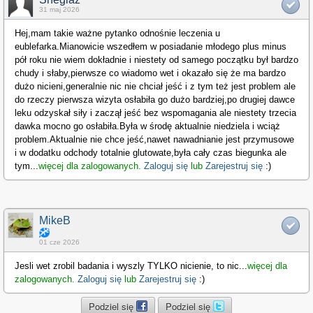
31 maj 2026
Hej,mam takie ważne pytanko odnośnie leczenia u
eublefarka.Mianowicie wszedłem w posiadanie młodego plus minus
pół roku nie wiem dokładnie i niestety od samego początku był bardzo
chudy i słaby,pierwsze co wiadomo wet i okazało się że ma bardzo
dużo nicieni,generalnie nic nie chciał jeść i z tym też jest problem ale
do rzeczy pierwsza wizyta osłabiła go dużo bardziej,po drugiej dawce
leku odzyskał siły i zaczął jeść bez wspomagania ale niestety trzecia
dawka mocno go osłabiła.Była w środę aktualnie niedziela i wciąż
problem.Aktualnie nie chce jeść,nawet nawadnianie jest przymusowe
i w dodatku odchody totalnie glutowate,była cały czas biegunka ale
tym
...
więcej dla zalogowanych.
Zaloguj się
lub
Zarejestruj się
:)
MikeB
01 cze 2026
Jesli wet zrobil badania i wyszly TYLKO nicienie, to nic
...
więcej dla
zalogowanych.
Zaloguj się
lub
Zarejestruj się
:)
Podziel się
Podziel się