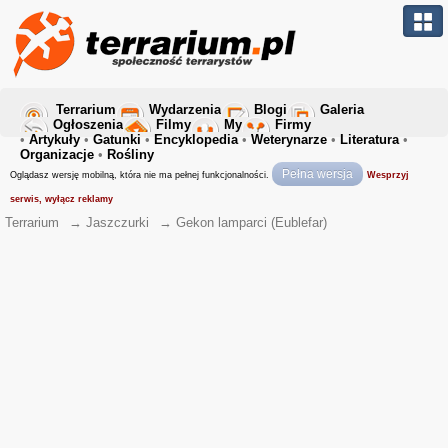
Terrarium
Wydarzenia
Blogi
Galeria
Ogłoszenia
Filmy
My
Firmy
•
Artykuły
•
Gatunki
•
Encyklopedia
•
Weterynarze
•
Literatura
•
Organizacje
•
Rośliny
Pełna wersja
Oglądasz wersję mobilną, która nie ma pełnej funkcjonalności.
Wesprzyj
serwis, wyłącz reklamy
Terrarium
→
Jaszczurki
→
Gekon lamparci (Eublefar)