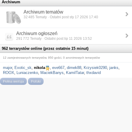
Archiwum
Archiwum tematów
32 485
Tematy · Ostatni post sty 17 2026 17:40
Archiwum ogłoszeń
291 772
Tematy · Ostatni post lip 11 2026 13:52
962 terrarystów online (przez ostatnie 15 minut)
12 zarejestrowanych terrarystów, 950 gości, 0 anonimowych terrarystów
major
,
Exotic_sk
,
nikola
,
eve667
,
dimek88
,
Krzysiek0290
,
janks
,
ROOX
,
Luniaczenko
,
MaciekBanys
,
KamilTatar
,
thxdavid
Pełna wersja
Polski