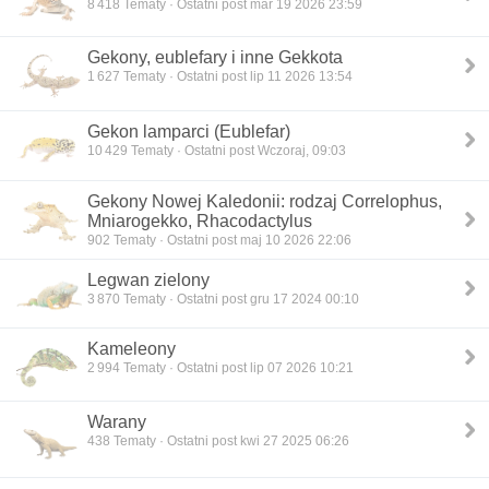
8 418
Tematy · Ostatni post mar 19 2026 23:59
Gekony, eublefary i inne Gekkota
1 627
Tematy · Ostatni post lip 11 2026 13:54
Gekon lamparci (Eublefar)
10 429
Tematy · Ostatni post Wczoraj, 09:03
Gekony Nowej Kaledonii: rodzaj Correlophus,
Mniarogekko, Rhacodactylus
902
Tematy · Ostatni post maj 10 2026 22:06
Legwan zielony
3 870
Tematy · Ostatni post gru 17 2024 00:10
Kameleony
2 994
Tematy · Ostatni post lip 07 2026 10:21
Warany
438
Tematy · Ostatni post kwi 27 2025 06:26