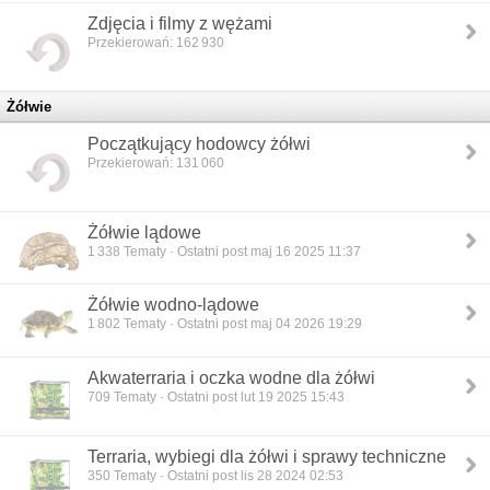
Zdjęcia i filmy z wężami
Przekierowań: 162 930
Żółwie
Początkujący hodowcy żółwi
Przekierowań: 131 060
Żółwie lądowe
1 338
Tematy · Ostatni post maj 16 2025 11:37
Żółwie wodno-lądowe
1 802
Tematy · Ostatni post maj 04 2026 19:29
Akwaterraria i oczka wodne dla żółwi
709
Tematy · Ostatni post lut 19 2025 15:43
Terraria, wybiegi dla żółwi i sprawy techniczne
350
Tematy · Ostatni post lis 28 2024 02:53