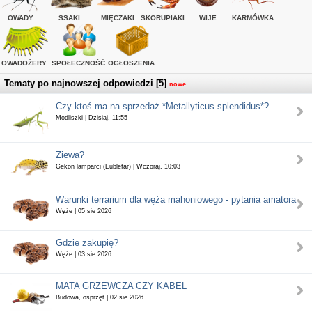
OWADY
SSAKI
MIĘCZAKI
SKORUPIAKI
WIJE
KARMÓWKA
OWADOŻERY
SPOŁECZNOŚĆ
OGŁOSZENIA
Tematy po najnowszej odpowiedzi [5]
nowe
Czy ktoś ma na sprzedaż *Metallyticus splendidus*?
Modliszki | Dzisiaj, 11:55
Ziewa?
Gekon lamparci (Eublefar) | Wczoraj, 10:03
Warunki terrarium dla węża mahoniowego - pytania amatora
Węże | 05 sie 2026
Gdzie zakupię?
Węże | 03 sie 2026
MATA GRZEWCZA CZY KABEL
Budowa, osprzęt | 02 sie 2026