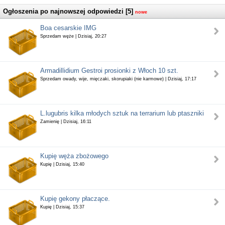
Ogłoszenia po najnowszej odpowiedzi [5]
nowe
Boa cesarskie IMG
Sprzedam węże | Dzisiaj, 20:27
Armadillidium Gestroi prosionki z Włoch 10 szt.
Sprzedam owady, wije, mięczaki, skorupiaki (nie karmowe) | Dzisiaj, 17:17
L.lugubris kilka młodych sztuk na terrarium lub ptaszniki
Zamienię | Dzisiaj, 16:11
Kupię węża zbożowego
Kupię | Dzisiaj, 15:40
Kupię gekony płaczące.
Kupię | Dzisiaj, 15:37