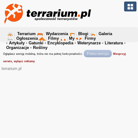
Terrarium
Wydarzenia
Blogi
Galeria
Ogłoszenia
Filmy
My
Firmy
•
Artykuły
•
Gatunki
•
Encyklopedia
•
Weterynarze
•
Literatura
•
Organizacje
•
Rośliny
Pełna wersja
Oglądasz wersję mobilną, która nie ma pełnej funkcjonalności.
Wesprzyj
serwis, wyłącz reklamy
terrarium.pl