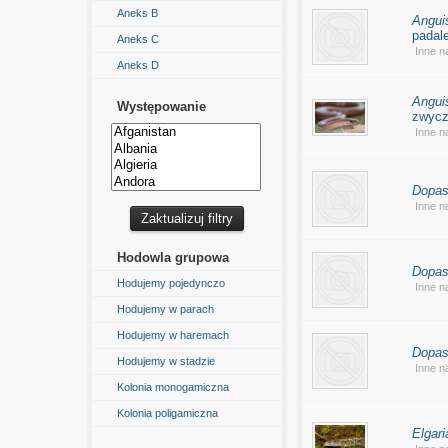
Aneks B
Angui
padal
Aneks C
Inne 
Aneks D
Anguis
Występowanie
zwycz
Inne 
Dopasi
Inne 
Hodowla grupowa
Dopasi
Hodujemy pojedynczo
Inne 
Hodujemy w parach
Hodujemy w haremach
Dopas
Hodujemy w stadzie
Inne 
Kolonia monogamiczna
Kolonia poligamiczna
Elgari