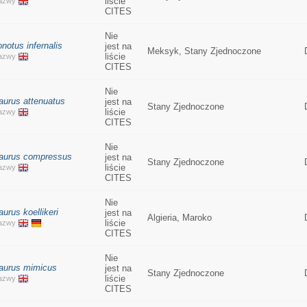
liście
nazwy
CITES
Nie
notus infernalis
jest na
Meksyk, Stany Zjednoczone
liście
nazwy
CITES
Nie
aurus attenuatus
jest na
Stany Zjednoczone
liście
nazwy
CITES
Nie
aurus compressus
jest na
Stany Zjednoczone
liście
nazwy
CITES
Nie
urus koellikeri
jest na
Algieria, Maroko
liście
nazwy
CITES
Nie
aurus mimicus
jest na
Stany Zjednoczone
liście
nazwy
CITES