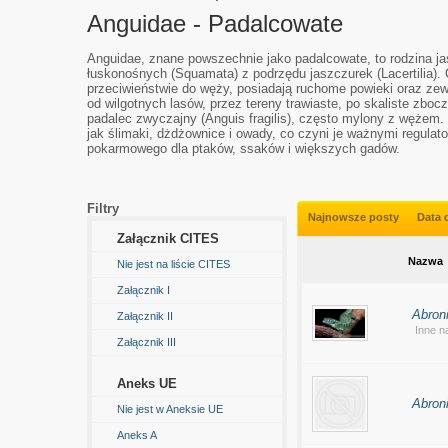
Anguidae - Padalcowate
Anguidae, znane powszechnie jako padalcowate, to rodzina j
łuskonośnych (Squamata) z podrzędu jaszczurek (Lacertilia).
przeciwieństwie do węży, posiadają ruchome powieki oraz ze
od wilgotnych lasów, przez tereny trawiaste, po skaliste zbo
padalec zwyczajny (Anguis fragilis), często mylony z wężem. 
jak ślimaki, dżdżownice i owady, co czyni je ważnymi regulat
pokarmowego dla ptaków, ssaków i większych gadów.
Filtry
Najnowsze posty
Data 
Załącznik CITES
Nazwa
Nie jest na liście CITES
Załącznik I
Abron
Załącznik II
Inne 
Załącznik III
Aneks UE
Abroni
Nie jest w Aneksie UE
Aneks A