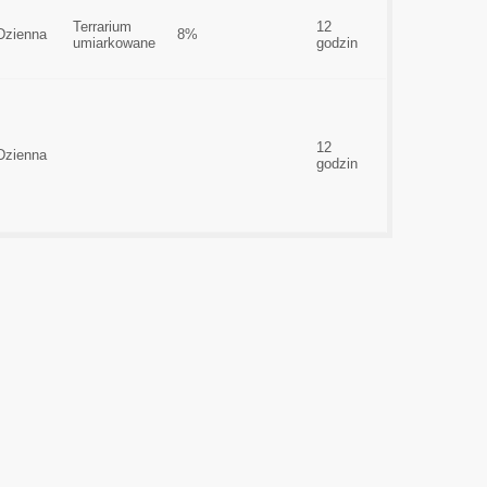
Terrarium
12
Dzienna
8%
umiarkowane
godzin
12
Dzienna
godzin