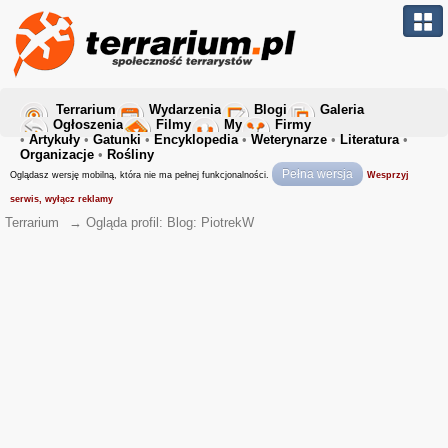
Terrarium
Wydarzenia
Blogi
Galeria
Ogłoszenia
Filmy
My
Firmy
•
Artykuły
•
Gatunki
•
Encyklopedia
•
Weterynarze
•
Literatura
•
Organizacje
•
Rośliny
Pełna wersja
Oglądasz wersję mobilną, która nie ma pełnej funkcjonalności.
Wesprzyj
serwis, wyłącz reklamy
Terrarium
→
Ogląda profil: Blog: PiotrekW