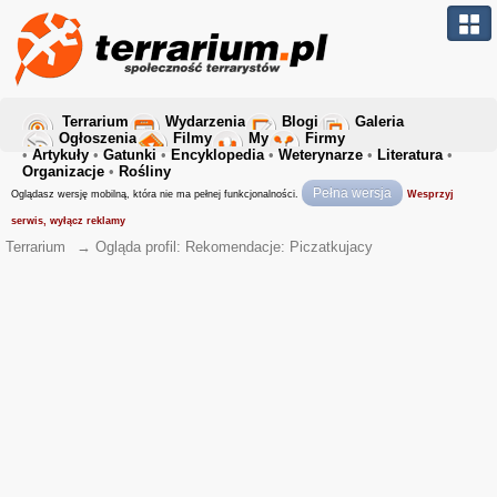
Terrarium
Wydarzenia
Blogi
Galeria
Ogłoszenia
Filmy
My
Firmy
•
Artykuły
•
Gatunki
•
Encyklopedia
•
Weterynarze
•
Literatura
•
Organizacje
•
Rośliny
Pełna wersja
Oglądasz wersję mobilną, która nie ma pełnej funkcjonalności.
Wesprzyj
serwis, wyłącz reklamy
Terrarium
→
Ogląda profil: Rekomendacje: Piczatkujacy