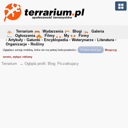
Terrarium
Wydarzenia
Blogi
Galeria
Ogłoszenia
Filmy
My
Firmy
•
Artykuły
•
Gatunki
•
Encyklopedia
•
Weterynarze
•
Literatura
•
Organizacje
•
Rośliny
Pełna wersja
Oglądasz wersję mobilną, która nie ma pełnej funkcjonalności.
Wesprzyj
serwis, wyłącz reklamy
Terrarium
→
Ogląda profil: Blog: Piczatkujacy