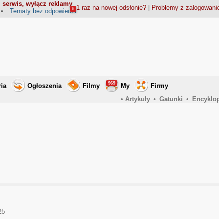
 serwis, wyłącz reklamy
1 raz na nowej odsłonie?
|
Problemy z zalogowan
6
Tematy bez odpowiedzi
969
ria
Ogłoszenia
Filmy
My
Firmy
•
Artykuły
•
Gatunki
•
Encyklo
25