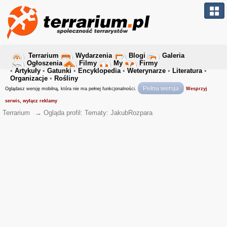
Terrarium
Wydarzenia
Blogi
Galeria
Ogłoszenia
Filmy
My
Firmy
•
Artykuły
•
Gatunki
•
Encyklopedia
•
Weterynarze
•
Literatura
•
Organizacje
•
Rośliny
Pełna wersja
Oglądasz wersję mobilną, która nie ma pełnej funkcjonalności.
Wesprzyj
serwis, wyłącz reklamy
Terrarium
→
Ogląda profil: Tematy: JakubRozpara