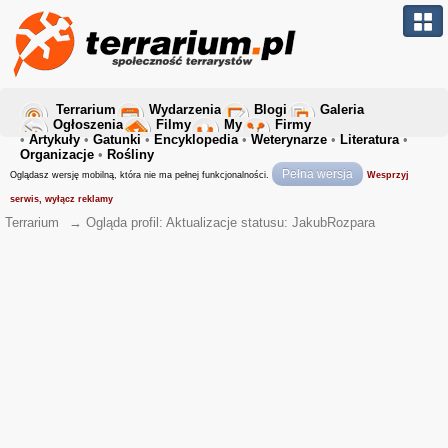
Terrarium
Wydarzenia
Blogi
Galeria
Ogłoszenia
Filmy
My
Firmy
•
Artykuły
•
Gatunki
•
Encyklopedia
•
Weterynarze
•
Literatura
•
Organizacje
•
Rośliny
Pełna wersja
Oglądasz wersję mobilną, która nie ma pełnej funkcjonalności.
Wesprzyj
serwis, wyłącz reklamy
Terrarium
→
Ogląda profil: Aktualizacje statusu: JakubRozpara