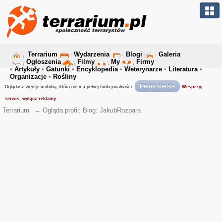
Terrarium
Wydarzenia
Blogi
Galeria
Ogłoszenia
Filmy
My
Firmy
•
Artykuły
•
Gatunki
•
Encyklopedia
•
Weterynarze
•
Literatura
•
Organizacje
•
Rośliny
Pełna wersja
Oglądasz wersję mobilną, która nie ma pełnej funkcjonalności.
Wesprzyj
serwis, wyłącz reklamy
Terrarium
→
Ogląda profil: Blog: JakubRozpara