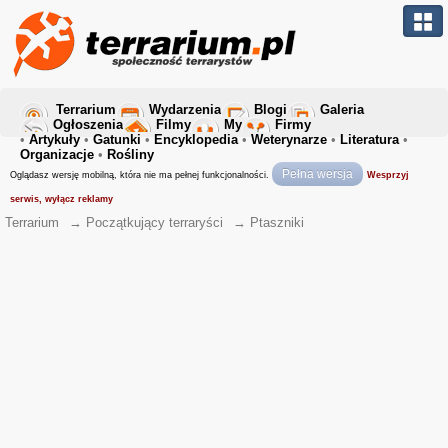
Terrarium
Wydarzenia
Blogi
Galeria
Ogłoszenia
Filmy
My
Firmy
•
Artykuły
•
Gatunki
•
Encyklopedia
•
Weterynarze
•
Literatura
•
Organizacje
•
Rośliny
Pełna wersja
Oglądasz wersję mobilną, która nie ma pełnej funkcjonalności.
Wesprzyj
serwis, wyłącz reklamy
Terrarium
→
Początkujący terraryści
→
Ptaszniki