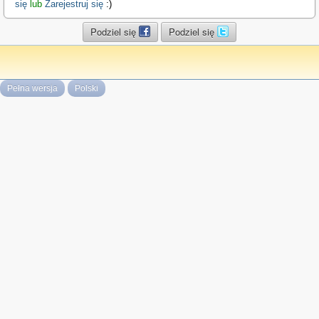
się
lub
Zarejestruj się
:)
Podziel się
Podziel się
Pełna wersja
Polski