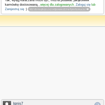
Tak, wylęg karaczana może być, można podawać jakąkolwiek
karmówkę dostosowaną
...
więcej dla zalogowanych.
Zaloguj się
lub
Zarejestruj się
:)
Idź do najlepszej odpowiedzi w tym temacie
Ignis7