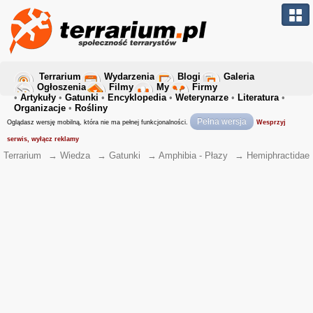
Terrarium
Wydarzenia
Blogi
Galeria
Ogłoszenia
Filmy
My
Firmy
•
Artykuły
•
Gatunki
•
Encyklopedia
•
Weterynarze
•
Literatura
•
Organizacje
•
Rośliny
Pełna wersja
Oglądasz wersję mobilną, która nie ma pełnej funkcjonalności.
Wesprzyj
serwis, wyłącz reklamy
Terrarium
→
Wiedza
→
Gatunki
→
Amphibia - Płazy
→
Hemiphractidae