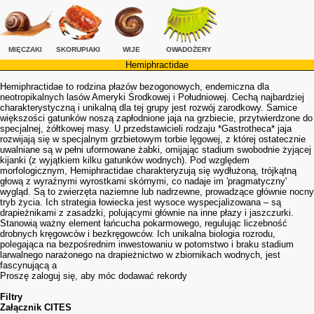
MIĘCZAKI
SKORUPIAKI
WIJE
OWADOŻERY
Hemiphractidae
Hemiphractidae to rodzina płazów bezogonowych, endemiczna dla
neotropikalnych lasów Ameryki Środkowej i Południowej. Cechą najbardziej
charakterystyczną i unikalną dla tej grupy jest rozwój zarodkowy. Samice
większości gatunków noszą zapłodnione jaja na grzbiecie, przytwierdzone do
specjalnej, żółtkowej masy. U przedstawicieli rodzaju *Gastrotheca* jaja
rozwijają się w specjalnym grzbietowym torbie lęgowej, z której ostatecznie
uwalniane są w pełni uformowane żabki, omijając stadium swobodnie żyjącej
kijanki (z wyjątkiem kilku gatunków wodnych). Pod względem
morfologicznym, Hemiphractidae charakteryzują się wydłużoną, trójkątną
głową z wyraźnymi wyrostkami skórnymi, co nadaje im 'pragmatyczny'
wygląd. Są to zwierzęta naziemne lub nadrzewne, prowadzące głównie nocny
tryb życia. Ich strategia łowiecka jest wysoce wyspecjalizowana – są
drapieżnikami z zasadzki, polującymi głównie na inne płazy i jaszczurki.
Stanowią ważny element łańcucha pokarmowego, regulując liczebność
drobnych kręgowców i bezkręgowców. Ich unikalna biologia rozrodu,
polegająca na bezpośrednim inwestowaniu w potomstwo i braku stadium
larwalnego narażonego na drapieżnictwo w zbiornikach wodnych, jest
fascynującą a
Proszę zaloguj się, aby móc dodawać rekordy
Filtry
Załącznik CITES