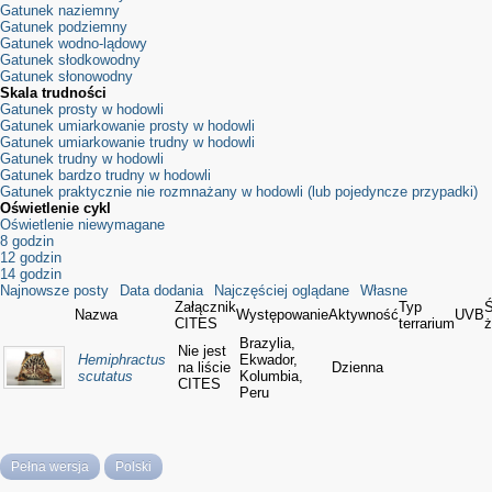
Gatunek naziemny
Gatunek podziemny
Gatunek wodno-lądowy
Gatunek słodkowodny
Gatunek słonowodny
Skala trudności
Gatunek prosty w hodowli
Gatunek umiarkowanie prosty w hodowli
Gatunek umiarkowanie trudny w hodowli
Gatunek trudny w hodowli
Gatunek bardzo trudny w hodowli
Gatunek praktycznie nie rozmnażany w hodowli (lub pojedyncze przypadki)
Oświetlenie cykl
Oświetlenie niewymagane
8 godzin
12 godzin
14 godzin
Najnowsze posty
Data dodania
Najczęściej oglądane
Własne
Załącznik
Typ
Ś
Nazwa
Występowanie
Aktywność
UVB
CITES
terrarium
ż
Brazylia,
Nie jest
Hemiphractus
Ekwador,
na liście
Dzienna
scutatus
Kolumbia,
CITES
Peru
Pełna wersja
Polski