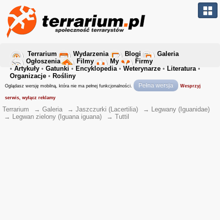
Terrarium
Wydarzenia
Blogi
Galeria
Ogłoszenia
Filmy
My
Firmy
•
Artykuły
•
Gatunki
•
Encyklopedia
•
Weterynarze
•
Literatura
•
Organizacje
•
Rośliny
Pełna wersja
Oglądasz wersję mobilną, która nie ma pełnej funkcjonalności.
Wesprzyj
serwis, wyłącz reklamy
Terrarium
→
Galeria
→
Jaszczurki (Lacertilia)
→
Legwany (Iguanidae)
→
Legwan zielony (Iguana iguana)
→
Tuttil