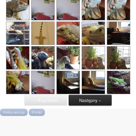
« Poprzedni
Następny »
Pełna wersja
Polski