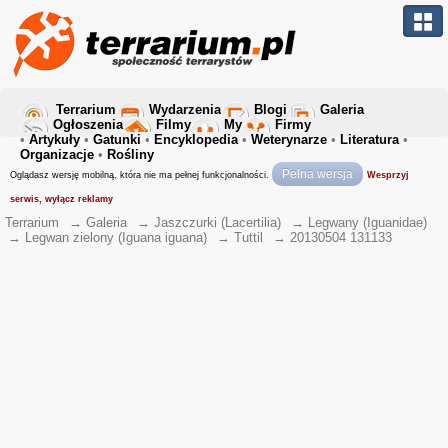
Terrarium
Wydarzenia
Blogi
Galeria
Ogłoszenia
Filmy
My
Firmy
•
Artykuły
•
Gatunki
•
Encyklopedia
•
Weterynarze
•
Literatura
•
Organizacje
•
Rośliny
Pełna wersja
Oglądasz wersję mobilną, która nie ma pełnej funkcjonalności.
Wesprzyj
serwis, wyłącz reklamy
Terrarium
→
Galeria
→
Jaszczurki (Lacertilia)
→
Legwany (Iguanidae)
→
Legwan zielony (Iguana iguana)
→
Tuttil
→
20130504 131133