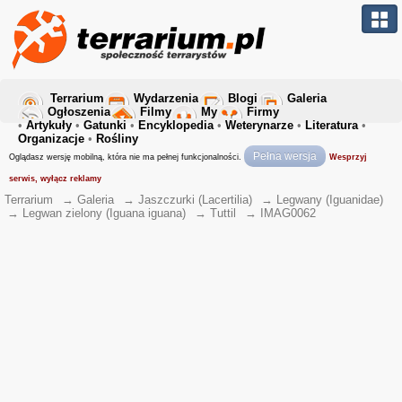
Terrarium
Wydarzenia
Blogi
Galeria
Ogłoszenia
Filmy
My
Firmy
•
Artykuły
•
Gatunki
•
Encyklopedia
•
Weterynarze
•
Literatura
•
Organizacje
•
Rośliny
Pełna wersja
Oglądasz wersję mobilną, która nie ma pełnej funkcjonalności.
Wesprzyj
serwis, wyłącz reklamy
Terrarium
→
Galeria
→
Jaszczurki (Lacertilia)
→
Legwany (Iguanidae)
→
Legwan zielony (Iguana iguana)
→
Tuttil
→
IMAG0062