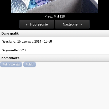
Przez Mali128
← Poprzednie
Następne →
Dane grafiki
Wysłano:
15 czerwca 2014 - 15:58
Wyświetleń
223
Komentarze
Pełna wersja
Polski