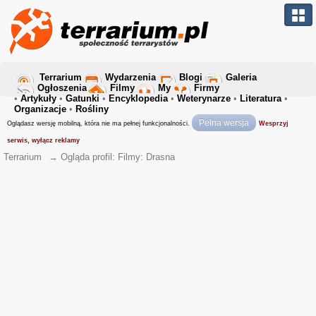
Terrarium
Wydarzenia
Blogi
Galeria
Ogłoszenia
Filmy
My
Firmy
•
Artykuły
•
Gatunki
•
Encyklopedia
•
Weterynarze
•
Literatura
•
Organizacje
•
Rośliny
Pełna wersja
Oglądasz wersję mobilną, która nie ma pełnej funkcjonalności.
Wesprzyj
serwis, wyłącz reklamy
Terrarium
→
Ogląda profil: Filmy: Drasna