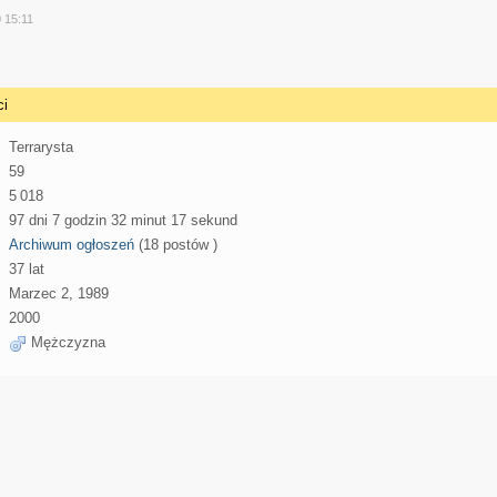
y
0 15:11
ci
Terrarysta
59
5 018
97 dni 7 godzin 32 minut 17 sekund
Archiwum ogłoszeń
(18 postów )
37 lat
Marzec 2, 1989
2000
Mężczyzna