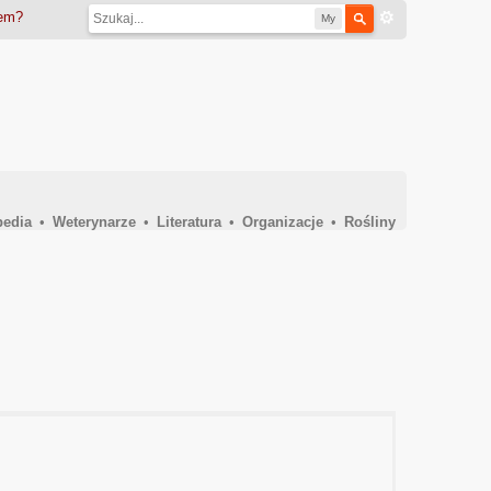
iem?
My
pedia
•
Weterynarze
•
Literatura
•
Organizacje
•
Rośliny