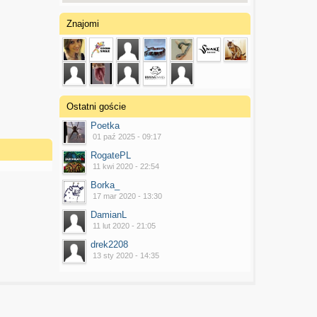
Znajomi
Ostatni goście
Poetka
01 paź 2025 - 09:17
RogatePL
11 kwi 2020 - 22:54
Borka_
17 mar 2020 - 13:30
DamianL
11 lut 2020 - 21:05
drek2208
13 sty 2020 - 14:35