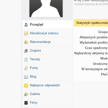
W tej chwili Niedostępn
Ostatnio aktywny lip 29 202
Statystyki społecznoś
Przegląd
Grupa
Aktualizacje statusu
Aktywnych postów
Rekomendacje
Wyświetleń profilu
Czas spędzony
Znajomi
Najbardziej aktywny w
Wiek
Tematy
Urodzony
Posty
W terrarystyce od
Płeć
Blog
Najlepsze odpowiedzi
Galeria
Filmy