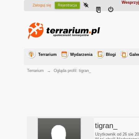
Wesprzyj
Zaloguj się
Rejestracja
Terrarium
Wydarzenia
Blogi
Gale
Terrarium
→
Ogląda profil: tigran_
tigran_
Użytkownik od 26 sie 2