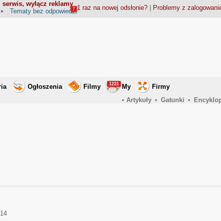
 serwis, wyłącz reklamy
1 raz na nowej odsłonie?
|
Problemy z zalogowan
7
Tematy bez odpowiedzi
1231
ria
Ogłoszenia
Filmy
My
Firmy
•
Artykuły
•
Gatunki
•
Encyklo
014