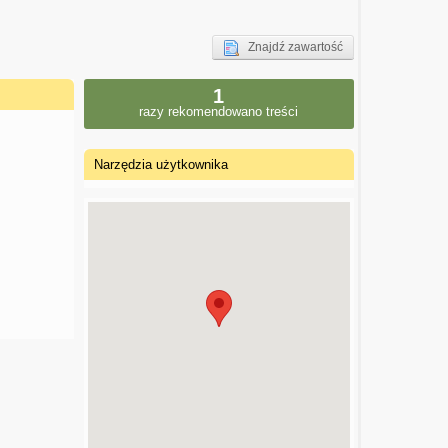
Znajdź zawartość
1
razy rekomendowano treści
Narzędzia użytkownika