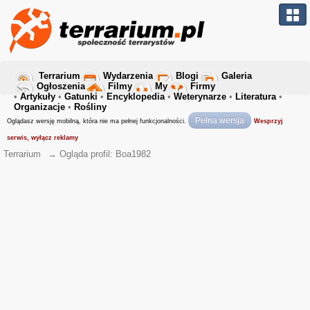
Terrarium
Wydarzenia
Blogi
Galeria
Ogłoszenia
Filmy
My
Firmy
•
Artykuły
•
Gatunki
•
Encyklopedia
•
Weterynarze
•
Literatura
•
Organizacje
•
Rośliny
Pełna wersja
Oglądasz wersję mobilną, która nie ma pełnej funkcjonalności.
Wesprzyj
serwis, wyłącz reklamy
Terrarium
→
Ogląda profil: Boa1982