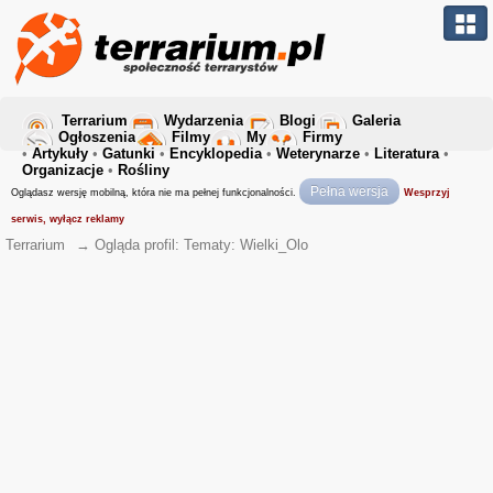
Terrarium
Wydarzenia
Blogi
Galeria
Ogłoszenia
Filmy
My
Firmy
•
Artykuły
•
Gatunki
•
Encyklopedia
•
Weterynarze
•
Literatura
•
Organizacje
•
Rośliny
Pełna wersja
Oglądasz wersję mobilną, która nie ma pełnej funkcjonalności.
Wesprzyj
serwis, wyłącz reklamy
Terrarium
→
Ogląda profil: Tematy: Wielki_Olo