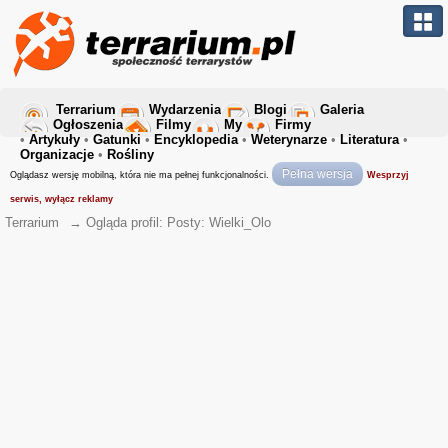
Terrarium
Wydarzenia
Blogi
Galeria
Ogłoszenia
Filmy
My
Firmy
•
Artykuły
•
Gatunki
•
Encyklopedia
•
Weterynarze
•
Literatura
•
Organizacje
•
Rośliny
Pełna wersja
Oglądasz wersję mobilną, która nie ma pełnej funkcjonalności.
Wesprzyj
serwis, wyłącz reklamy
Terrarium
→
Ogląda profil: Posty: Wielki_Olo