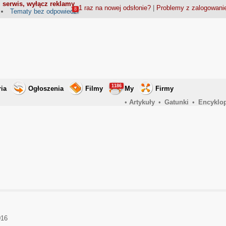
 serwis, wyłącz reklamy
1 raz na nowej odsłonie?
|
Problemy z zalogowan
8
Tematy bez odpowiedzi
1186
ria
Ogłoszenia
Filmy
My
Firmy
•
Artykuły
•
Gatunki
•
Encyklo
016