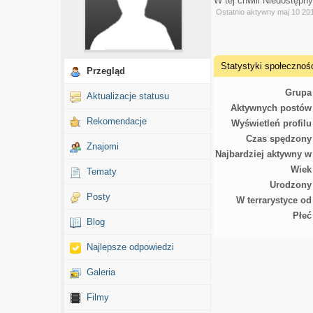
W tej chwili Niedostępn
Ostatnio aktywny maj 10 20
Statystyki społecznoś
Przegląd
Grupa
Aktualizacje statusu
Aktywnych postów
Rekomendacje
Wyświetleń profilu
Czas spędzony
Znajomi
Najbardziej aktywny w
Wiek
Tematy
Urodzony
Posty
W terrarystyce od
Płeć
Blog
Najlepsze odpowiedzi
Galeria
Filmy