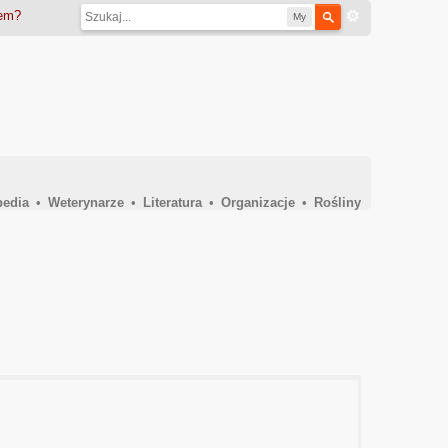
iem?
My
pedia
•
Weterynarze
•
Literatura
•
Organizacje
•
Rośliny