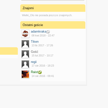
Znajomi
Wielki_Olo nie posiada jeszcze znajomych.
Ostatni goście
adamkraka
08 kwi 2018 - 22:47
Tiken
13 lis 2017 - 17:26
Gość
15 lut 2017 - 10:17
regii
17 sie 2016 - 18:23
Raist
14 sie 2016 - 09:41