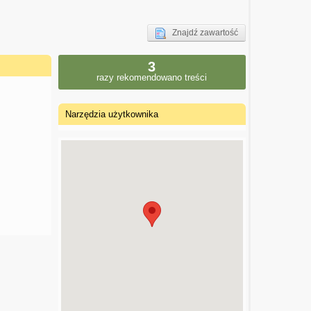
Znajdź zawartość
3
razy rekomendowano treści
Narzędzia użytkownika