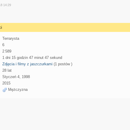
y
18 14:29
ci
Terrarysta
6
2 589
1 dni 15 godzin 47 minut 47 sekund
Zdjęcia i filmy z jaszczurkami
(1 postów )
28 lat
Styczeń 4, 1998
2015
Mężczyzna