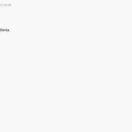
y
23 06:06
lenia.