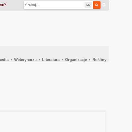
iem?
My
pedia
•
Weterynarze
•
Literatura
•
Organizacje
•
Rośliny