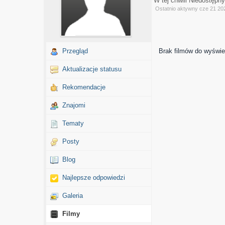
W tej chwili Niedostępn
Ostatnio aktywny cze 21 20
Przegląd
Brak filmów do wyświet
Aktualizacje statusu
Rekomendacje
Znajomi
Tematy
Posty
Blog
Najlepsze odpowiedzi
Galeria
Filmy