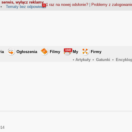
 serwis, wyłącz reklamy
1 raz na nowej odsłonie?
|
Problemy z zalogowan
6
Tematy bez odpowiedzi
1040
ria
Ogłoszenia
Filmy
My
Firmy
•
Artykuły
•
Gatunki
•
Encyklo
014