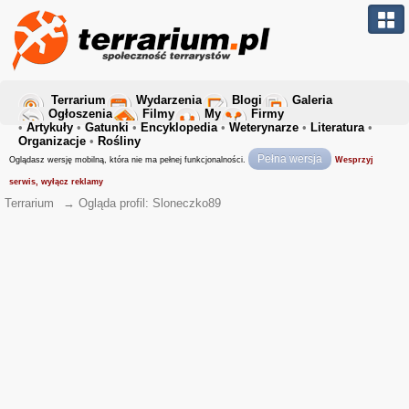
Terrarium
Wydarzenia
Blogi
Galeria
Ogłoszenia
Filmy
My
Firmy
•
Artykuły
•
Gatunki
•
Encyklopedia
•
Weterynarze
•
Literatura
•
Organizacje
•
Rośliny
Pełna wersja
Oglądasz wersję mobilną, która nie ma pełnej funkcjonalności.
Wesprzyj
serwis, wyłącz reklamy
Terrarium
→
Ogląda profil: Sloneczko89