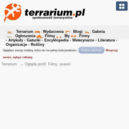
Terrarium
Wydarzenia
Blogi
Galeria
Ogłoszenia
Filmy
My
Firmy
•
Artykuły
•
Gatunki
•
Encyklopedia
•
Weterynarze
•
Literatura
•
Organizacje
•
Rośliny
Pełna wersja
Oglądasz wersję mobilną, która nie ma pełnej funkcjonalności.
Wesprzyj
serwis, wyłącz reklamy
Terrarium
→
Ogląda profil: Filmy: aveezi