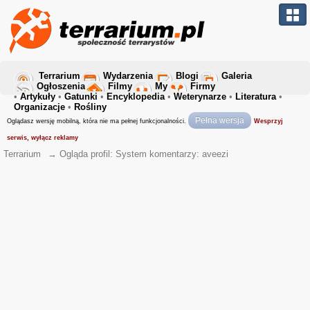
Terrarium
Wydarzenia
Blogi
Galeria
Ogłoszenia
Filmy
My
Firmy
•
Artykuły
•
Gatunki
•
Encyklopedia
•
Weterynarze
•
Literatura
•
Organizacje
•
Rośliny
Pełna wersja
Oglądasz wersję mobilną, która nie ma pełnej funkcjonalności.
Wesprzyj
serwis, wyłącz reklamy
Terrarium
→
Ogląda profil: System komentarzy: aveezi