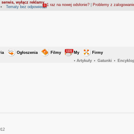
 serwis, wyłącz reklamy
1 raz na nowej odsłonie?
|
Problemy z zalogowan
6
Tematy bez odpowiedzi
1131
ria
Ogłoszenia
Filmy
My
Firmy
•
Artykuły
•
Gatunki
•
Encyklo
012