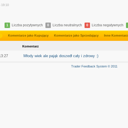
y
6 19:10
1
Liczba pozytywnych
0
Liczba neutralnych
0
Liczba negatywnych
Komentarze jako Kupujący
Komentarze jako Sprzedający
Inne Komentar
Komentarz
13:27
Młody wiek ale pająk doszedł cały i zdrowy :)
Trader Feedback System © 2011