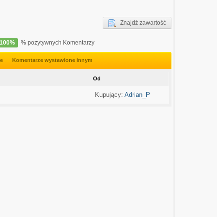
Znajdź zawartość
100%
% pozytywnych Komentarzy
ze
Komentarze wystawione innym
Od
Kupujący:
Adrian_P