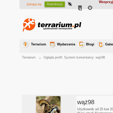
Wesprzyj
Zaloguj się
Rejestracja
Terrarium
Wydarzenia
Blogi
Gale
Terrarium
→
Ogląda profil: System komentarzy: wąż98
wąż98
Użytkownik od 25 kwi 2