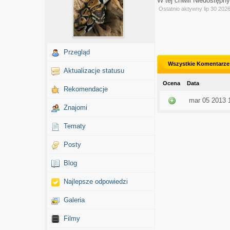
W tej chwili Niedostępn
Ostatnio aktywny lip 30 202
Przegląd
Wszystkie Komentarze
Aktualizacje statusu
Ocena
Data
Rekomendacje
mar 05 2013 
Znajomi
Tematy
Posty
Blog
Najlepsze odpowiedzi
Galeria
Filmy