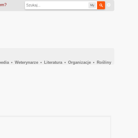
iem?
My
pedia
•
Weterynarze
•
Literatura
•
Organizacje
•
Rośliny