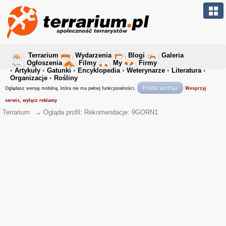
Terrarium
Wydarzenia
Blogi
Galeria
Ogłoszenia
Filmy
My
Firmy
•
Artykuły
•
Gatunki
•
Encyklopedia
•
Weterynarze
•
Literatura
•
Organizacje
•
Rośliny
Pełna wersja
Oglądasz wersję mobilną, która nie ma pełnej funkcjonalności.
Wesprzyj
serwis, wyłącz reklamy
Terrarium
→
Ogląda profil: Rekomendacje: 9GORN1