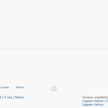
czytane
Pomoc
ł
|
O nas
|
Nasze
Serwisy współpra
Legwan zielony
|
G
Legwan zielony