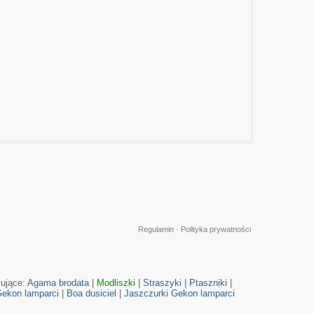
Regulamin
·
Polityka prywatności
cujące:
Agama brodata
|
Modliszki
|
Straszyki
|
Ptaszniki
|
ekon lamparci
|
Boa dusiciel
|
Jaszczurki
Gekon lamparci