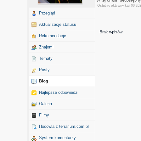
W tej chwili Niedostępn
Ostatnio aktywny kwi 08 20
Przegląd
Aktualizacje statusu
Brak wpisów
Rekomendacje
Znajomi
Tematy
Posty
Blog
Najlepsze odpowiedzi
Galeria
Filmy
Hodowla z terrarium.com.pl
System komentarzy