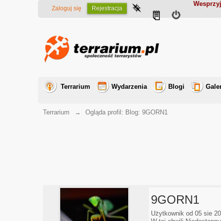
Wesprzyj
Zaloguj się
Rejestracja
Terrarium
Wydarzenia
Blogi
Gale
Terrarium
→
Ogląda profil: Blog: 9GORN1
9GORN1
Użytkownik od 05 sie 2