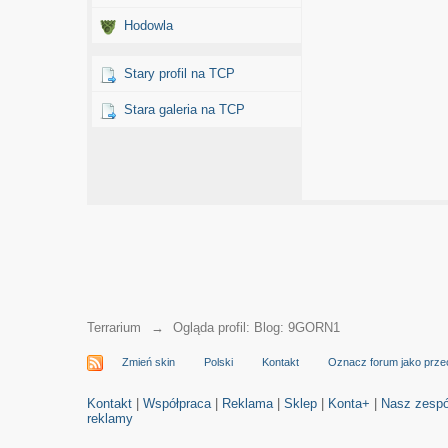
Hodowla
Stary profil na TCP
Stara galeria na TCP
Terrarium
→
Ogląda profil: Blog: 9GORN1
Zmień skin
Polski
Kontakt
Oznacz forum jako prze
Kontakt
|
Współpraca
|
Reklama
|
Sklep
|
Konta+
|
Nasz zespó
reklamy