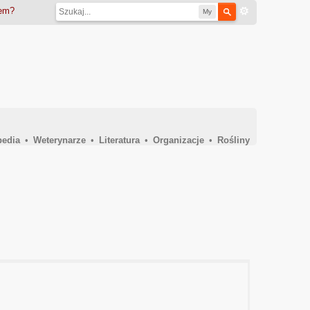
iem?
My
pedia
•
Weterynarze
•
Literatura
•
Organizacje
•
Rośliny