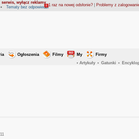
 serwis, wyłącz reklamy
1 raz na nowej odsłonie?
|
Problemy z zalogowan
8
Tematy bez odpowiedzi
960
ria
Ogłoszenia
Filmy
My
Firmy
•
Artykuły
•
Gatunki
•
Encyklo
011