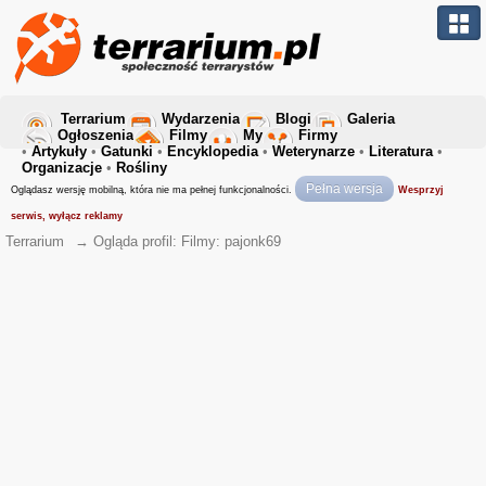
Terrarium
Wydarzenia
Blogi
Galeria
Ogłoszenia
Filmy
My
Firmy
•
Artykuły
•
Gatunki
•
Encyklopedia
•
Weterynarze
•
Literatura
•
Organizacje
•
Rośliny
Pełna wersja
Oglądasz wersję mobilną, która nie ma pełnej funkcjonalności.
Wesprzyj
serwis, wyłącz reklamy
Terrarium
→
Ogląda profil: Filmy: pajonk69