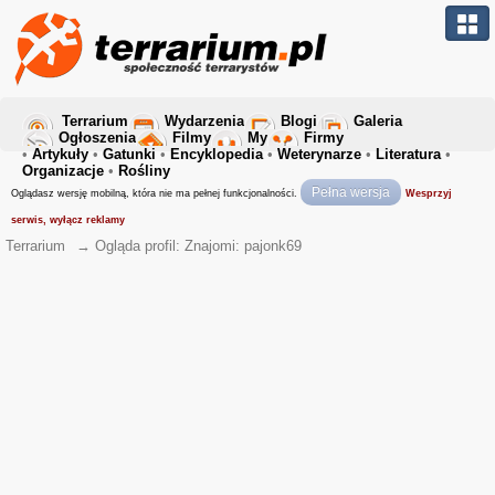
Terrarium
Wydarzenia
Blogi
Galeria
Ogłoszenia
Filmy
My
Firmy
•
Artykuły
•
Gatunki
•
Encyklopedia
•
Weterynarze
•
Literatura
•
Organizacje
•
Rośliny
Pełna wersja
Oglądasz wersję mobilną, która nie ma pełnej funkcjonalności.
Wesprzyj
serwis, wyłącz reklamy
Terrarium
→
Ogląda profil: Znajomi: pajonk69