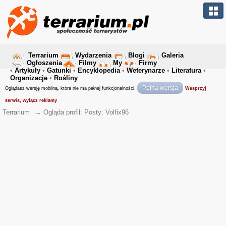
Terrarium
Wydarzenia
Blogi
Galeria
Ogłoszenia
Filmy
My
Firmy
•
Artykuły
•
Gatunki
•
Encyklopedia
•
Weterynarze
•
Literatura
•
Organizacje
•
Rośliny
Pełna wersja
Oglądasz wersję mobilną, która nie ma pełnej funkcjonalności.
Wesprzyj
serwis, wyłącz reklamy
Terrarium
→
Ogląda profil: Posty: Volfix96