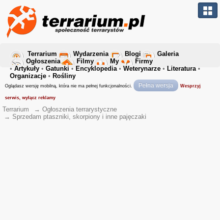
Terrarium
Wydarzenia
Blogi
Galeria
Ogłoszenia
Filmy
My
Firmy
•
Artykuły
•
Gatunki
•
Encyklopedia
•
Weterynarze
•
Literatura
•
Organizacje
•
Rośliny
Pełna wersja
Oglądasz wersję mobilną, która nie ma pełnej funkcjonalności.
Wesprzyj
serwis, wyłącz reklamy
Terrarium
→
Ogłoszenia terrarystyczne
→
Sprzedam ptaszniki, skorpiony i inne pajęczaki