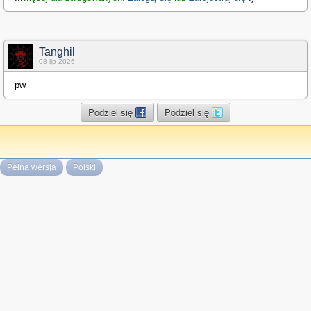
Tanghil
08 lip 2026
pw
Podziel się
Podziel się
Pełna wersja
Polski