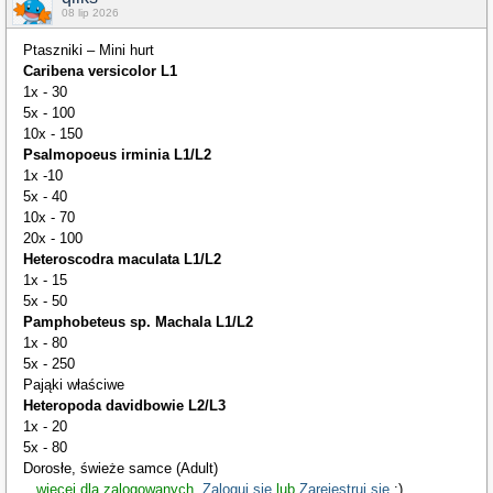
08 lip 2026
Ptaszniki – Mini hurt
Caribena versicolor L1
1x - 30
5x - 100
10x - 150
Psalmopoeus irminia L1/L2
1x -10
5x - 40
10x - 70
20x - 100
Heteroscodra maculata L1/L2
1x - 15
5x - 50
Pamphobeteus sp. Machala L1/L2
1x - 80
5x - 250
Pająki właściwe
Heteropoda davidbowie L2/L3
1x - 20
5x - 80
Dorosłe, świeże samce (Adult)
...
więcej dla zalogowanych.
Zaloguj się
lub
Zarejestruj się
:)