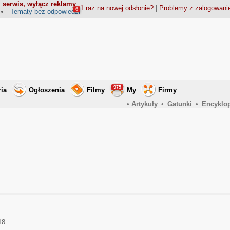
 serwis, wyłącz reklamy
1 raz na nowej odsłonie?
|
Problemy z zalogowan
6
Tematy bez odpowiedzi
975
ria
Ogłoszenia
Filmy
My
Firmy
•
Artykuły
•
Gatunki
•
Encyklo
18