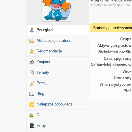
W tej chwili Niedostępn
Ostatnio aktywny lip 26 202
Statystyki społecznoś
Przegląd
Grupa
Aktualizacje statusu
Aktywnych postów
Rekomendacje
Wyświetleń profilu
Czas spędzony
Znajomi
Najbardziej aktywny w
Wiek
Tematy
Urodzony
Posty
W terrarystyce od
Płeć
Blog
Najlepsze odpowiedzi
Galeria
Filmy