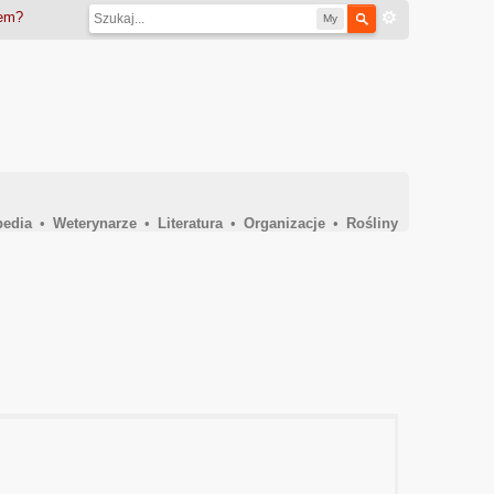
iem?
My
pedia
•
Weterynarze
•
Literatura
•
Organizacje
•
Rośliny