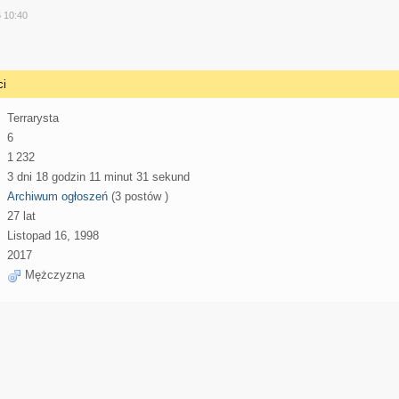
y
6 10:40
ci
Terrarysta
6
1 232
3 dni 18 godzin 11 minut 31 sekund
Archiwum ogłoszeń
(3 postów )
27 lat
Listopad 16, 1998
2017
Mężczyzna