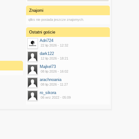
Znajomi
qliks nie posiada jeszcze znajomych.
Ostatni goście
Adri724
22 lip 2026 - 12:32
dark122
12 lip 2026 - 18:21
Majkel73
08 lip 2026 - 16:02
arachnoania
08 lip 2026 - 11:27
ro_sikora
06 wrz 2022 - 05:09