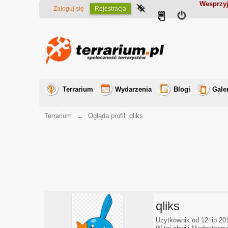
Wesprzyj
Zaloguj się
Rejestracja
Terrarium
Wydarzenia
Blogi
Gale
Terrarium
→
Ogląda profil: qliks
qliks
Użytkownik od 12 lip 20