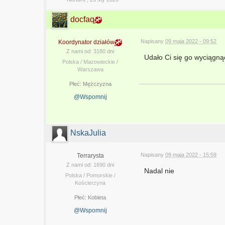
docfaq
Napisany
09 maja 2022 - 09:52
Koordynator działów
Z nami od: 3180 dni
Udało Ci się go wyciągną
Polska / Mazowieckie /
Warszawa
Płeć:
Mężczyzna
@Wspomnij
NskaJulia
Napisany
09 maja 2022 - 15:59
Terrarysta
Z nami od: 1690 dni
Nadal nie
Polska / Pomorskie /
Kościerzyna
Płeć:
Kobieta
@Wspomnij