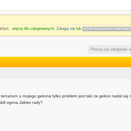
jakbyś
...
więcej dla zalogowanych.
Zaloguj się
lub
IDŹ DO NAJLEPSZEJ ODPOWIED
Proszę się zalogować 
errarium u mojego gekona tylko problem jest taki że gekon nadal się m
ubił ogona.Jakies rady?