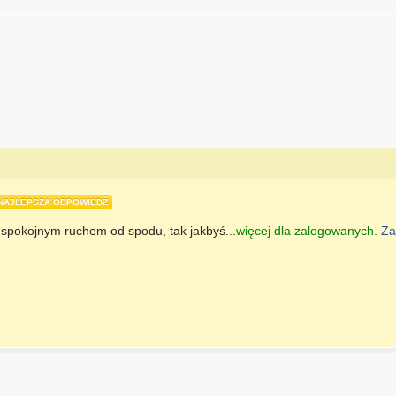
NAJLEPSZA ODPOWIEDŹ
ić spokojnym ruchem od spodu, tak jakbyś
...
więcej dla zalogowanych.
Za