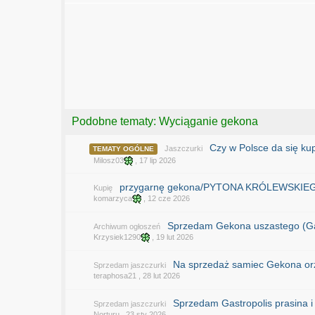
Podobne tematy: Wyciąganie gekona
Czy w Polsce da się k
Jaszczurki
TEMATY OGÓLNE
Milosz03
,
17 lip 2026
przygarnę gekona/PYTONA KRÓLEWSKIE
Kupię
komarzyca
,
12 cze 2026
Sprzedam Gekona uszastego (Ga
Archiwum ogłoszeń
Krzysiek1290
,
19 lut 2026
Na sprzedaż samiec Gekona or
Sprzedam jaszczurki
teraphosa21
,
28 lut 2026
Sprzedam Gastropolis prasina 
Sprzedam jaszczurki
Norturu
,
23 sty 2026