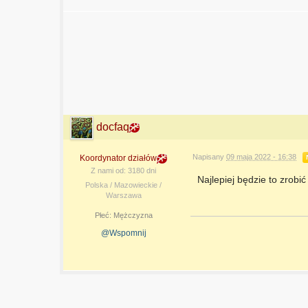
docfaq
Napisany
09 maja 2022 - 16:38
Koordynator działów
Z nami od: 3180 dni
Najlepiej będzie to zrob
Polska / Mazowieckie /
Warszawa
Płeć:
Mężczyzna
@Wspomnij