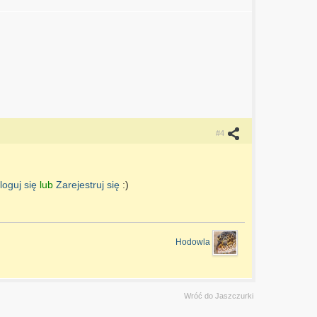
#4
loguj się
lub
Zarejestruj się
:)
Hodowla
Wróć do Jaszczurki