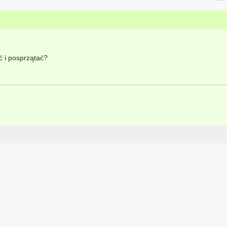
ć i posprzątać?