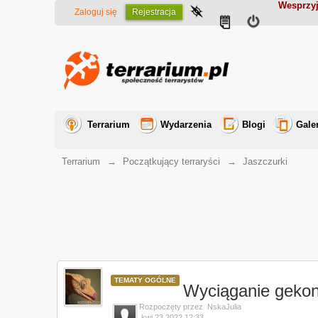
Wesprzyj
Zaloguj się
Rejestracja
Terrarium
Wydarzenia
Blogi
Gale
Terrarium
→
Początkujący terraryści
→
Jaszczurki
TEMATY OGÓLNE
Wyciąganie geko
Rozpoczęty przez
NskaJulia
kwi 23 2022 12:33