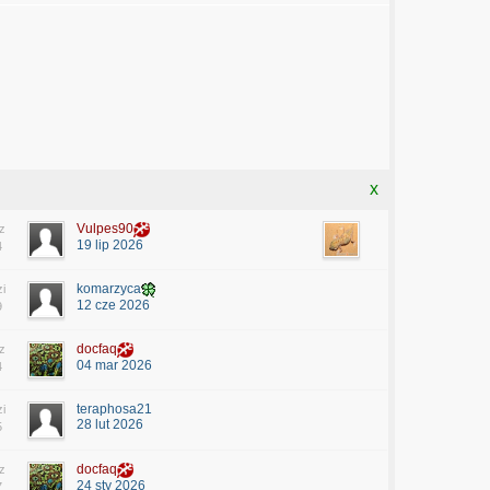
x
Vulpes90
z
19 lip 2026
4
komarzyca
i
12 cze 2026
9
docfaq
z
04 mar 2026
4
teraphosa21
i
28 lut 2026
5
docfaq
z
24 sty 2026
7