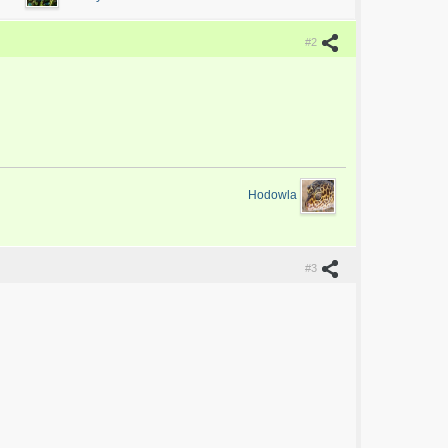
#2
Hodowla
#3