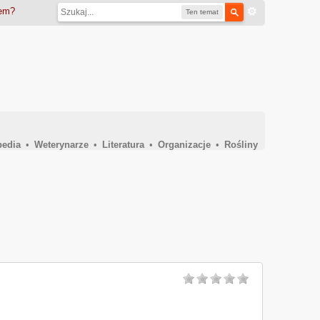
iem?
Ten temat
pedia
•
Weterynarze
•
Literatura
•
Organizacje
•
Rośliny