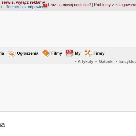
 serwis, wyłącz reklamy
1 raz na nowej odsłonie?
|
Problemy z zalogowan
8
Tematy bez odpowiedzi
858
ria
Ogłoszenia
Filmy
My
Firmy
•
Artykuły
•
Gatunki
•
Encyklo
na