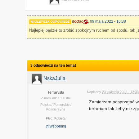
docfaq
,
09 maja 2022 - 16:38
NAJLEPSZA ODPOWIEDŹ
Najlepiej będzie to zrobić spokojnym ruchem od spodu, tak 
3 odpowiedzi na ten temat
NskaJulia
Napisany
23 kwietnia 2022 - 12:33
Terrarysta
Z nami od: 1690 dni
Zamierzam posprzątać w t
Polska / Pomorskie /
terrarium tak żeby nie zg
Kościerzyna
Płeć:
Kobieta
@Wspomnij