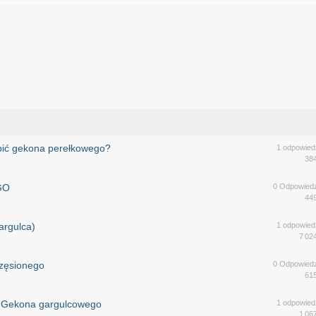
upić gekona perełkowego?
1 odpowied
38
GO
0 Odpowiedz
44
rgulca)
1 odpowied
7 02
zęsionego
0 Odpowiedz
61
i Gekona gargulcowego
1 odpowied
1 06