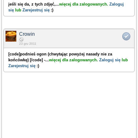
jeśli się da, z tych zdjęć,
...
więcej dla zalogowanych.
Zaloguj
się
lub
Zarejestruj się
:)
Crowin
23 gru 2011
[code]podnieś ogon (chwytając powyżej nasady nie za
końcówkę) [/code] -
...
więcej dla zalogowanych.
Zaloguj się
lub
Zarejestruj się
:)