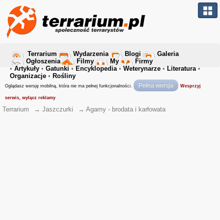
Terrarium
Wydarzenia
Blogi
Galeria
Ogłoszenia
Filmy
My
Firmy
•
Artykuły
•
Gatunki
•
Encyklopedia
•
Weterynarze
•
Literatura
•
Organizacje
•
Rośliny
Pełna wersja
Oglądasz wersję mobilną, która nie ma pełnej funkcjonalności.
Wesprzyj
serwis, wyłącz reklamy
Terrarium
→
Jaszczurki
→
Agamy - brodata i karłowata