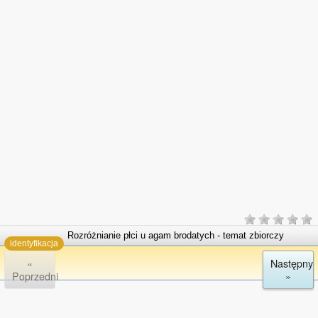
Rozróżnianie płci u agam brodatych - temat zbiorczy
identyfikacja
«
Następny
Poprzedni
»