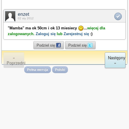
enzet
02 sty 2012
"Mamba" ma ok 50cm i ok 13 miesiecy
...
więcej dla
zalogowanych.
Zaloguj się
lub
Zarejestruj się
:)
Podziel się
Podziel się
«
Następny
Poprzedni
»
Pełna wersja
Polski