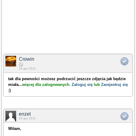
Crowin
19 gru 2011
tak dla pewności możesz podrzucić jeszcze zdjęcia jak będzie
miała
...
więcej dla zalogowanych.
Zaloguj się
lub
Zarejestruj się
:)
enzet
23 gru 2011
Witam,