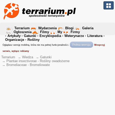
Terrarium
Wydarzenia
Blogi
Galeria
Ogłoszenia
Filmy
My
Firmy
•
Artykuły
•
Gatunki
•
Encyklopedia
•
Weterynarze
•
Literatura
•
Organizacje
•
Rośliny
Pełna wersja
Oglądasz wersję mobilną, która nie ma pełnej funkcjonalności.
Wesprzyj
serwis, wyłącz reklamy
Terrarium
→
Wiedza
→
Gatunki
→
Plantae insectivorae - Rośliny owadożerne
→
Bromeliaceae - Bromeliowate