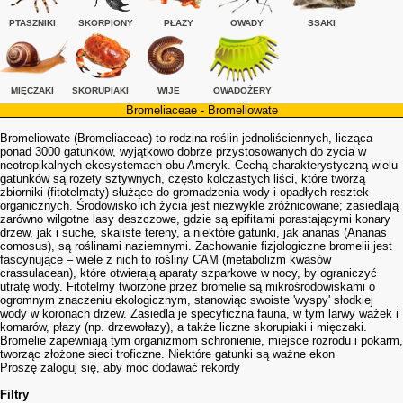
PTASZNIKI
SKORPIONY
PŁAZY
OWADY
SSAKI
MIĘCZAKI
SKORUPIAKI
WIJE
OWADOŻERY
Bromeliaceae - Bromeliowate
Bromeliowate (Bromeliaceae) to rodzina roślin jednoliściennych, licząca
ponad 3000 gatunków, wyjątkowo dobrze przystosowanych do życia w
neotropikalnych ekosystemach obu Ameryk. Cechą charakterystyczną wielu
gatunków są rozety sztywnych, często kolczastych liści, które tworzą
zbiorniki (fitotelmaty) służące do gromadzenia wody i opadłych resztek
organicznych. Środowisko ich życia jest niezwykle zróżnicowane; zasiedlają
zarówno wilgotne lasy deszczowe, gdzie są epifitami porastającymi konary
drzew, jak i suche, skaliste tereny, a niektóre gatunki, jak ananas (Ananas
comosus), są roślinami naziemnymi. Zachowanie fizjologiczne bromelii jest
fascynujące – wiele z nich to rośliny CAM (metabolizm kwasów
crassulacean), które otwierają aparaty szparkowe w nocy, by ograniczyć
utratę wody. Fitotelmy tworzone przez bromelie są mikrośrodowiskami o
ogromnym znaczeniu ekologicznym, stanowiąc swoiste 'wyspy' słodkiej
wody w koronach drzew. Zasiedla je specyficzna fauna, w tym larwy ważek i
komarów, płazy (np. drzewołazy), a także liczne skorupiaki i mięczaki.
Bromelie zapewniają tym organizmom schronienie, miejsce rozrodu i pokarm,
tworząc złożone sieci troficzne. Niektóre gatunki są ważne ekon
Proszę zaloguj się, aby móc dodawać rekordy
Filtry