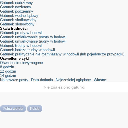
Gatunek nadrzewny
Gatunek naziemny
Gatunek podziemny
Gatunek wodno-lądowy
Gatunek słodkowodny
Gatunek słonowodny
Skala trudności
Gatunek prosty w hodowli
Gatunek umiarkowanie prosty w hodowli
Gatunek umiarkowanie trudny w hodowli
Gatunek trudny w hodowli
Gatunek bardzo trudny w hodowli
Gatunek praktycznie nie rozmnażany w hodowli (lub pojedyncze przypadki)
Oświetlenie cykl
Oświetlenie niewymagane
8 godzin
12 godzin
14 godzin
Najnowsze posty
Data dodania
Najczęściej oglądane
Własne
Nie znaleziono gatunki
Pełna wersja
Polski