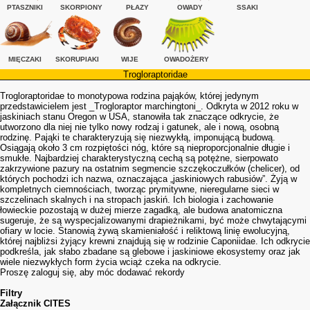
PTASZNIKI
SKORPIONY
PŁAZY
OWADY
SSAKI
MIĘCZAKI
SKORUPIAKI
WIJE
OWADOŻERY
Trogloraptoridae
Trogloraptoridae to monotypowa rodzina pająków, której jedynym
przedstawicielem jest _Trogloraptor marchingtoni_. Odkryta w 2012 roku w
jaskiniach stanu Oregon w USA, stanowiła tak znaczące odkrycie, że
utworzono dla niej nie tylko nowy rodzaj i gatunek, ale i nową, osobną
rodzinę. Pająki te charakteryzują się niezwykłą, imponującą budową.
Osiągają około 3 cm rozpiętości nóg, które są nieproporcjonalnie długie i
smukłe. Najbardziej charakterystyczną cechą są potężne, sierpowato
zakrzywione pazury na ostatnim segmencie szczękoczułków (chelicer), od
których pochodzi ich nazwa, oznaczająca „jaskiniowych rabusiów”. Żyją w
kompletnych ciemnościach, tworząc prymitywne, nieregularne sieci w
szczelinach skalnych i na stropach jaskiń. Ich biologia i zachowanie
łowieckie pozostają w dużej mierze zagadką, ale budowa anatomiczna
sugeruje, że są wyspecjalizowanymi drapieżnikami, być może chwytającymi
ofiary w locie. Stanowią żywą skamieniałość i reliktową linię ewolucyjną,
której najbliżsi żyjący krewni znajdują się w rodzinie Caponiidae. Ich odkrycie
podkreśla, jak słabo zbadane są glebowe i jaskiniowe ekosystemy oraz jak
wiele niezwykłych form życia wciąż czeka na odkrycie.
Proszę zaloguj się, aby móc dodawać rekordy
Filtry
Załącznik CITES