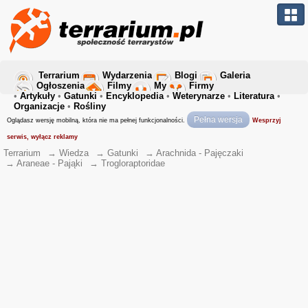
Terrarium
Wydarzenia
Blogi
Galeria
Ogłoszenia
Filmy
My
Firmy
•
Artykuły
•
Gatunki
•
Encyklopedia
•
Weterynarze
•
Literatura
•
Organizacje
•
Rośliny
Pełna wersja
Oglądasz wersję mobilną, która nie ma pełnej funkcjonalności.
Wesprzyj
serwis, wyłącz reklamy
Terrarium
→
Wiedza
→
Gatunki
→
Arachnida - Pajęczaki
→
Araneae - Pająki
→
Trogloraptoridae