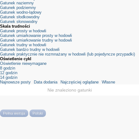
Gatunek naziemny
Gatunek podziemny
Gatunek wodno-lądowy
Gatunek słodkowodny
Gatunek słonowodny
Skala trudności
Gatunek prosty w hodowli
Gatunek umiarkowanie prosty w hodowli
Gatunek umiarkowanie trudny w hodowli
Gatunek trudny w hodowli
Gatunek bardzo trudny w hodowli
Gatunek praktycznie nie rozmnażany w hodowli (lub pojedyncze przypadki)
Oświetlenie cykl
Oświetlenie niewymagane
8 godzin
12 godzin
14 godzin
Najnowsze posty
Data dodania
Najczęściej oglądane
Własne
Nie znaleziono gatunki
Pełna wersja
Polski