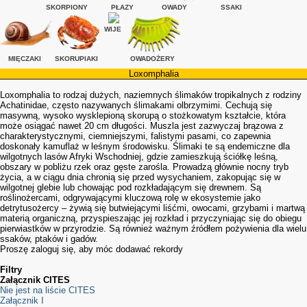
SKORPIONY
PŁAZY
OWADY
SSAKI
WIJE
MIĘCZAKI
SKORUPIAKI
OWADOŻERY
Loxomphalia
Loxomphalia to rodzaj dużych, naziemnych ślimaków tropikalnych z rodziny
Achatinidae, często nazywanych ślimakami olbrzymimi. Cechują się
masywną, wysoko wysklepioną skorupą o stożkowatym kształcie, która
może osiągać nawet 20 cm długości. Muszla jest zazwyczaj brązowa z
charakterystycznymi, ciemniejszymi, falistymi pasami, co zapewnia
doskonały kamuflaż w leśnym środowisku. Ślimaki te są endemiczne dla
wilgotnych lasów Afryki Wschodniej, gdzie zamieszkują ściółkę leśną,
obszary w pobliżu rzek oraz gęste zarośla. Prowadzą głównie nocny tryb
życia, a w ciągu dnia chronią się przed wysychaniem, zakopując się w
wilgotnej glebie lub chowając pod rozkładającym się drewnem. Są
roślinożercami, odgrywającymi kluczową rolę w ekosystemie jako
detrytusożercy – żywią się butwiejącymi liśćmi, owocami, grzybami i martwą
materią organiczną, przyspieszając jej rozkład i przyczyniając się do obiegu
pierwiastków w przyrodzie. Są również ważnym źródłem pożywienia dla wielu
ssaków, ptaków i gadów.
Proszę zaloguj się, aby móc dodawać rekordy
Filtry
Załącznik CITES
Nie jest na liście CITES
Załącznik I