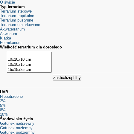
O świcie
Typ terrarium
Terrarium stepowe
Terrarium tropikalne
Terrarium pustynne
Terrarium umiarkowane
Akwaterrarium
Akwarium
Klatka
Formikarium
Wielkość terrarium dla dorosłego
UVB
Niepotrzebne
2%
5%
8%
10%
Środowisko życia
Gatunek nadrzewny
Gatunek naziemny
Gatunek podziemny