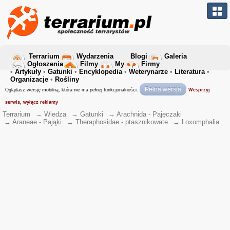
Terrarium
Wydarzenia
Blogi
Galeria
Ogłoszenia
Filmy
My
Firmy
•
Artykuły
•
Gatunki
•
Encyklopedia
•
Weterynarze
•
Literatura
•
Organizacje
•
Rośliny
Pełna wersja
Oglądasz wersję mobilną, która nie ma pełnej funkcjonalności.
Wesprzyj
serwis, wyłącz reklamy
Terrarium
→
Wiedza
→
Gatunki
→
Arachnida - Pajęczaki
→
Araneae - Pająki
→
Theraphosidae - ptasznikowate
→
Loxomphalia