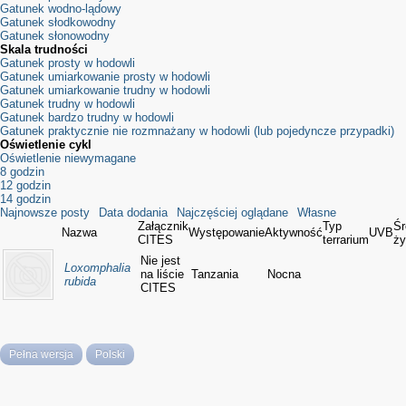
Gatunek wodno-lądowy
Gatunek słodkowodny
Gatunek słonowodny
Skala trudności
Gatunek prosty w hodowli
Gatunek umiarkowanie prosty w hodowli
Gatunek umiarkowanie trudny w hodowli
Gatunek trudny w hodowli
Gatunek bardzo trudny w hodowli
Gatunek praktycznie nie rozmnażany w hodowli (lub pojedyncze przypadki)
Oświetlenie cykl
Oświetlenie niewymagane
8 godzin
12 godzin
14 godzin
Najnowsze posty
Data dodania
Najczęściej oglądane
Własne
Załącznik
Typ
Śr
Nazwa
Występowanie
Aktywność
UVB
CITES
terrarium
ży
Nie jest
Loxomphalia
na liście
Tanzania
Nocna
rubida
CITES
Pełna wersja
Polski