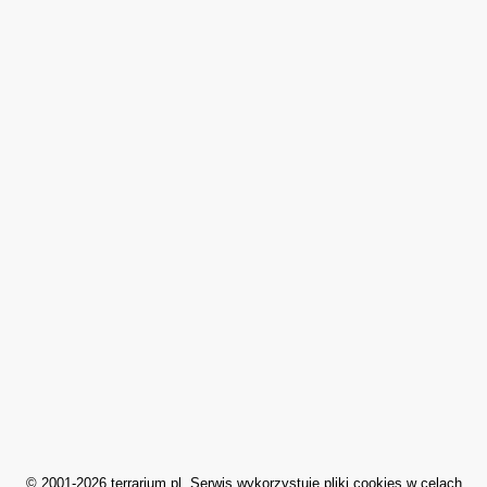
© 2001-2026 terrarium.pl. Serwis wykorzystuje pliki cookies w celach