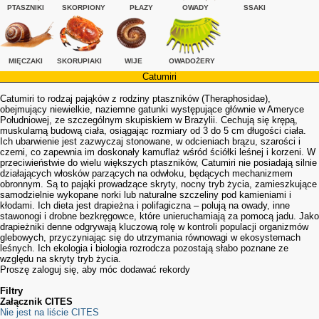
PTASZNIKI
SKORPIONY
PŁAZY
OWADY
SSAKI
MIĘCZAKI
SKORUPIAKI
WIJE
OWADOŻERY
Catumiri
Catumiri to rodzaj pająków z rodziny ptaszników (Theraphosidae),
obejmujący niewielkie, naziemne gatunki występujące głównie w Ameryce
Południowej, ze szczególnym skupiskiem w Brazylii. Cechują się krępą,
muskularną budową ciała, osiągając rozmiary od 3 do 5 cm długości ciała.
Ich ubarwienie jest zazwyczaj stonowane, w odcieniach brązu, szarości i
czerni, co zapewnia im doskonały kamuflaż wśród ściółki leśnej i korzeni. W
przeciwieństwie do wielu większych ptaszników, Catumiri nie posiadają silnie
działających włosków parzących na odwłoku, będących mechanizmem
obronnym. Są to pająki prowadzące skryty, nocny tryb życia, zamieszkujące
samodzielnie wykopane norki lub naturalne szczeliny pod kamieniami i
kłodami. Ich dieta jest drapieżna i polifagiczna – polują na owady, inne
stawonogi i drobne bezkręgowce, które unieruchamiają za pomocą jadu. Jako
drapieżniki denne odgrywają kluczową rolę w kontroli populacji organizmów
glebowych, przyczyniając się do utrzymania równowagi w ekosystemach
leśnych. Ich ekologia i biologia rozrodcza pozostają słabo poznane ze
względu na skryty tryb życia.
Proszę zaloguj się, aby móc dodawać rekordy
Filtry
Załącznik CITES
Nie jest na liście CITES