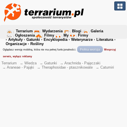
Terrarium
Wydarzenia
Blogi
Galeria
Ogłoszenia
Filmy
My
Firmy
•
Artykuły
•
Gatunki
•
Encyklopedia
•
Weterynarze
•
Literatura
•
Organizacje
•
Rośliny
Pełna wersja
Oglądasz wersję mobilną, która nie ma pełnej funkcjonalności.
Wesprzyj
serwis, wyłącz reklamy
Terrarium
→
Wiedza
→
Gatunki
→
Arachnida - Pajęczaki
→
Araneae - Pająki
→
Theraphosidae - ptasznikowate
→
Catumiri