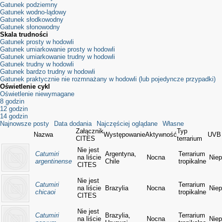
Gatunek podziemny
Gatunek wodno-lądowy
Gatunek słodkowodny
Gatunek słonowodny
Skala trudności
Gatunek prosty w hodowli
Gatunek umiarkowanie prosty w hodowli
Gatunek umiarkowanie trudny w hodowli
Gatunek trudny w hodowli
Gatunek bardzo trudny w hodowli
Gatunek praktycznie nie rozmnażany w hodowli (lub pojedyncze przypadki)
Oświetlenie cykl
Oświetlenie niewymagane
8 godzin
12 godzin
14 godzin
Najnowsze posty
Data dodania
Najczęściej oglądane
Własne
Załącznik
Typ
Nazwa
Występowanie
Aktywność
UVB
CITES
terrarium
Nie jest
Catumiri
Argentyna,
Terrarium
na liście
Nocna
Niep
argentinense
Chile
tropikalne
CITES
Nie jest
Catumiri
Terrarium
na liście
Brazylia
Nocna
Niep
chicaoi
tropikalne
CITES
Nie jest
Catumiri
Brazylia,
Terrarium
na liście
Nocna
Niep