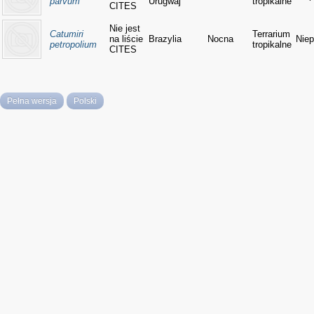
parvum
Urugwaj
tropikalne
CITES
Nie jest
Catumiri
Terrarium
na liście
Brazylia
Nocna
Niep
petropolium
tropikalne
CITES
Pełna wersja
Polski